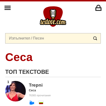
Ceca
ТОП ТЕКСТОВЕ
Trepni
Ceca
76365 прочитания