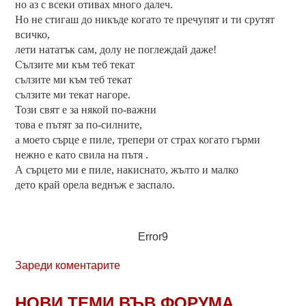
но аз с всеки отивах много далеч.
Но не стигаш до никъде когато те пречупят и ти срутят
всичко,
лети нататък сам, долу не поглеждай даже!
Сълзите ми към теб текат
сълзите ми към теб текат
сълзите ми текат нагоре.
Този свят е за някой по-важни
това е пътят за по-силните,
а моето сърце е пиле, трепери от страх когато гърми
нежно е като свила на пътя .
А сърцето ми е пиле, накиснато, жълто и малко
дето край орела веднъж е заспало.
Error9
Зареди коментарите
НОВИ ТЕМИ ВЪВ ФОРУМА