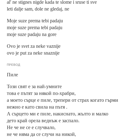
al' ne stignes nigde kada te slome i sruse ti sve
leti dalje sam, dole ne gledaj, ne
Moje suze prema tebi padaju
moje suze prema tebi padaju
moje suze padaju na gore
Ovo je svet za neke vaznije
ovo je put za neke snaznije
ПРЕВОД
Пиле
Този свят е за най-умните
това е пътят за някой по-храбри,
а моето сърце е пиле, трепери от страх когато гърми
нежно е като свила на пътя .
А сърцето ми е пиле, накиснато, жълто и малко
дето край орела веднъж е заспало.
Не че не се е случвало,
не че няма да се случи на никой,