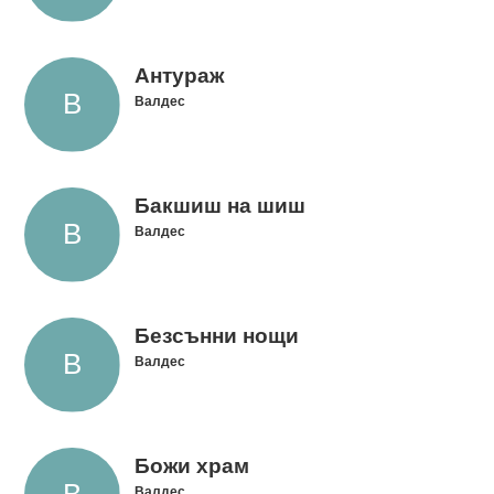
Антураж
Валдес
Бакшиш на шиш
Валдес
Безсънни нощи
Валдес
Божи храм
Валдес