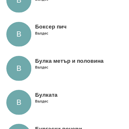
Боксер пич
Валдес
Булка метър и половина
Валдес
Булката
Валдес
Бургаски вечери