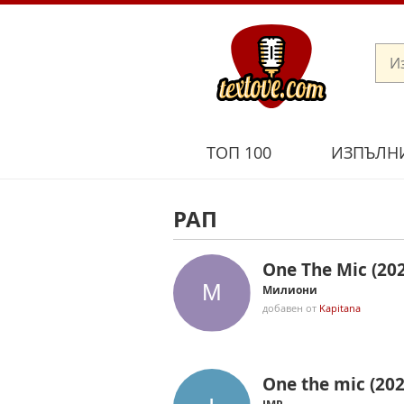
ТОП 100
ИЗПЪЛН
РАП
One The Mic (20
Милиони
добавен от
Kapitana
One the mic (202