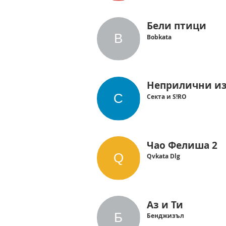
Бели птици
Bobkata
Неприлични и
Секта и S!RO
Чао Фелиша 2
Qvkata Dlg
Аз и Ти
Бенджизъл