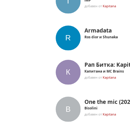
IMP
добавен от
Kapitana
Armadata
Ros dior и Shunaka
Рап Битка: Kapi
Капитана и MC Brains
добавен от
Kapitana
One the mic (202
Bisolini
добавен от
Kapitana