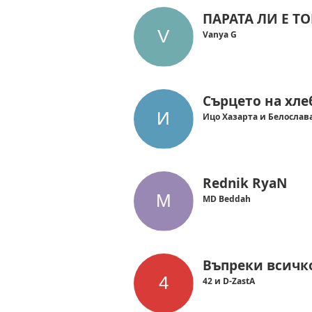
ПАРАТА ЛИ Е ТО
Vanya G
Сърцето на хле
Ицо Хазарта и Белослав
Rednik RyaN
MD Beddah
Въпреки всичк
42 и D-ZastA