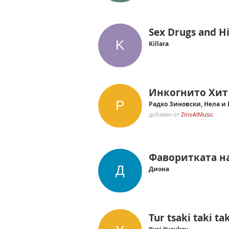
Sex Drugs and H
Killara
Инкогнито Хит
Радко Зиновски, Нела и 
добавен от
ZinoAIMusic
Фаворитката на
Диона
Tur tsaki taki ta