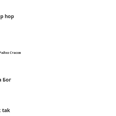
ip hop
Райко Стасов
 Бог
k tak