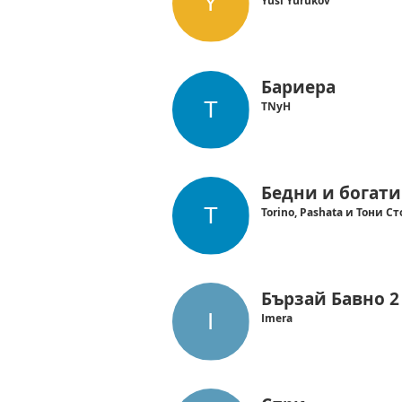
Yusi Yurukov
Бариера
TNyH
Бедни и богати
Torino, Pashata и Тони С
Бързай Бавно 2
Imera