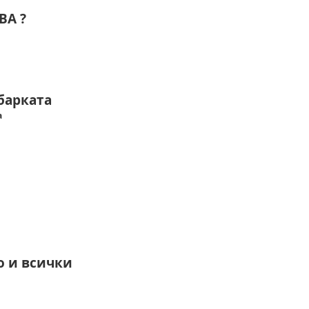
ВА ?
барката
а
о и всички