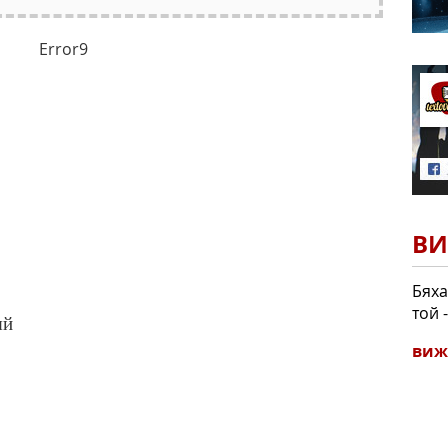
Error9
ВИ
Бяха
той 
яй
виж