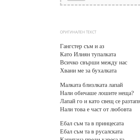
ОРИГИНАЛЕН ТЕКСТ
Гангстер съм и аз
Като Илиян тупалката
Всичко свърши между нас
Хвани ме за бухалката
Малката близлката лапай
Нали обичаше лошите неща?
Лапай го и като свещ се разтап
Нали това е част от любовта
Ебал съм та в принцесата
Ебал съм та в русалската
Капитана преди хареса та