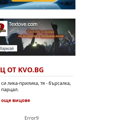
Ц ОТ KVO.BG
 си лика-прилика, тя - бърсалка,
- парцал.
 още вицове
Error9