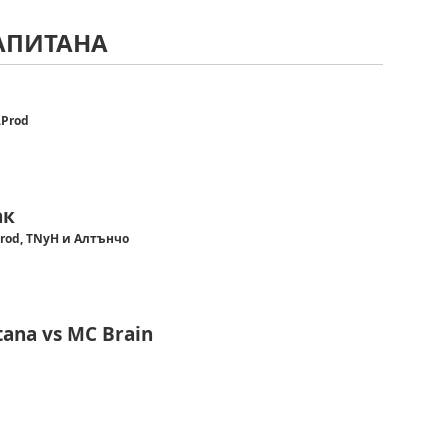
КАПИТАНА
.Prod
ак
Prod, TNyH и Алтънчо
tana vs MC Brain