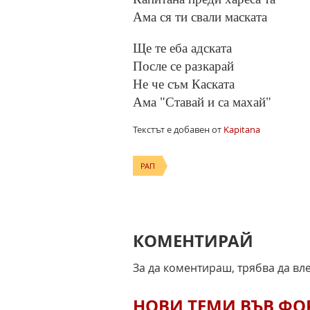
Ама ся ти свали маската
Ще те еба адската
После се разкарай
Не че съм Каската
Ама "Ставай и са махай"
Текстът е добавен от
Kapitana
РАП
КОМЕНТИРАЙ
За да коментираш, трябва да вл
НОВИ ТЕМИ ВЪВ Ф