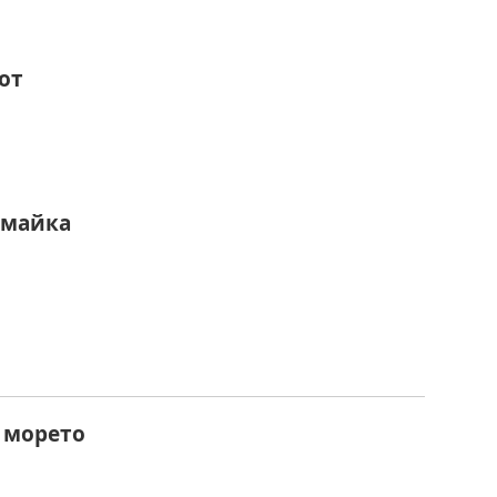
от
 майка
 морето