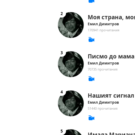
Моя страна, мо
Емил Димитров
170941 прочитания
Писмо до мама
Емил Димитров
70735 прочитания
Нашият сигнал
Емил Димитров
51440 прочитания
Имала Мариан