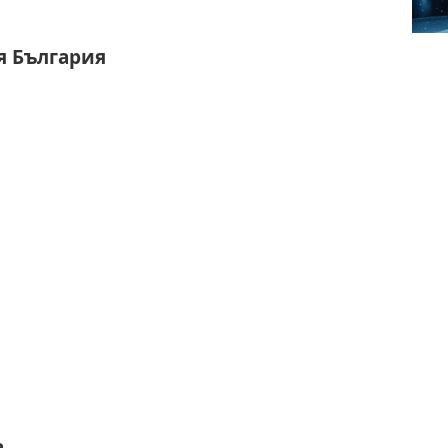
я България
а