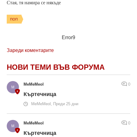
Стая, тя намира се някъде
ПОП
Error9
Зареди коментарите
НОВИ ТЕМИ ВЪВ ФОРУМА
MeMeMeol
0
Къртечница
MeMeMeol, Преди 25 дни
MeMeMeol
0
Къртечница