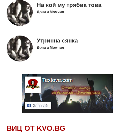
На кой му трябва това
Дони и Момчил
Утринна сянка
Дони и Момчил
ВИЦ ОТ KVO.BG