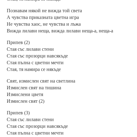
Познавам някой не вижда той света
А чувства приказната цветна игра
Не чувства хаос, не чувства и лъжа
Вижда лилави неща, вижда лилави неща-а, неща-а
Припев (2)
Стая със лилави стени
Стая със прозорци навсякъде
Стая пълна с цветни мечти
Стая, тя намира се някъде
Свят, измислен свят на светлина
Измислен свят на тишина
Измислени цветя
Измислен свят (2)
Припев (3)
Стая със лилави стени
Стая със прозорци навсякъде
Стая пълна с цветни мечти