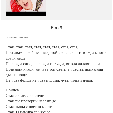
Error9
ОРИГИНАЛЕН ТЕКСТ
Стая, стая, стая, стая, стая, стая, стая, стая,
Познавам някой не вижда той света, с очите вижда много
други неща
Не вижда сиво, не вижда и ръжда, вижда лилави неща
Познавам някой, не чува той света, а чувства приказния
дъх на нощта
Не чува фалша не чува и шума, чува лилави неща.
Припев
Стая със лилави стени
Стая със прозорци навсякъде
Стая пълна с цветни мечти
Стая, тя намира се някъде