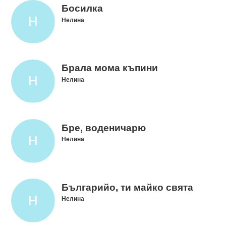
Босилка
Нелина
Брала мома къпини
Нелина
Бре, воденичарю
Нелина
Българийо, ти майко свята
Нелина