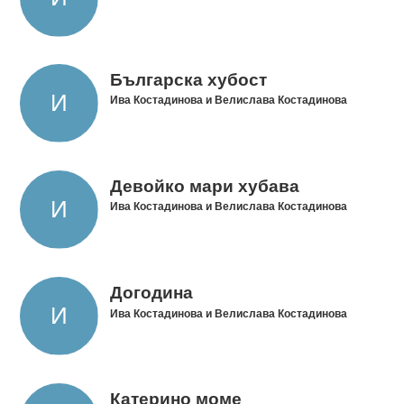
Българска хубост
Ива Костадинова и Велислава Костадинова
Девойко мари хубава
Ива Костадинова и Велислава Костадинова
Догодина
Ива Костадинова и Велислава Костадинова
Катерино моме