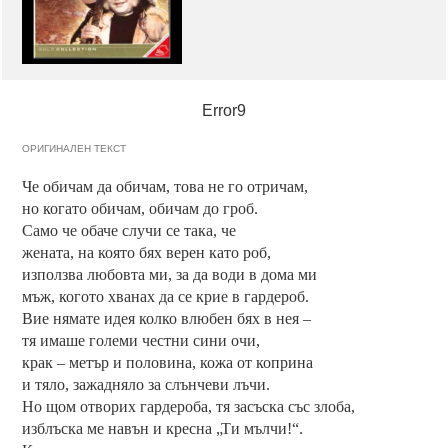
Error9
ОРИГИНАЛЕН ТЕКСТ
Че обичам да обичам, това не го отричам,
но когато обичам, обичам до гроб.
Само че обаче случи се така, че
жената, на която бях верен като роб,
използва любовта ми, за да води в дома ми
мъж, когото хванах да се крие в гардероб.
Вие нямате идея колко влюбен бях в нея –
тя имаше големи честни сини очи,
крак – метър и половина, кожа от коприна
и тяло, зажадняло за слънчеви лъчи.
Но щом отворих гардероба, тя засъска със злоба,
изблъска ме навън и кресна „Ти мълчи!“.