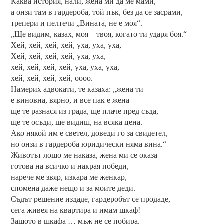
Каква история, нали, жена ми да ме мами,
а онзи там в гардероба, той пък, без да се засрами,
трепери и пелтечи „Вината, не е моя“.
„Ще видим, казах, моя – твоя, когато ти ударя боя.“
Хей, хей, хей, хей, уха, уха, уха,
Хей, хей, хей, хей, уха, уха,
хей, хей, хей, хей, уха, уха, уха,
хей, хей, хей, хей, оооо.
Намерих адвокати, те казаха: „жена ти
е виновна, вярно, и все пак е жена –
ще те разнася из града, ще плаче пред съда,
ще те осъди, ще видиш, на всяка цена.
Ако някой им е светел, доведи го за свидетел,
но онзи в гардероба юридически няма вина.“
Животът лошо ме наказа, жена ми се оказа
готова на всичко и накрая победи,
нарече ме звяр, изкара ме женкар,
спомена даже нещо и за моите деди.
Съдът решение издаде, гардеробът се продаде,
сега живея на квартира и имам шкаф!
Защото в шкафа … мъж не се побира.