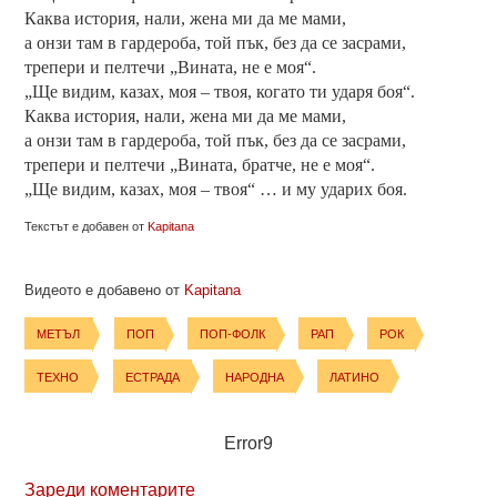
Каква история, нали, жена ми да ме мами,
а онзи там в гардероба, той пък, без да се засрами,
трепери и пелтечи „Вината, не е моя“.
„Ще видим, казах, моя – твоя, когато ти ударя боя“.
Каква история, нали, жена ми да ме мами,
а онзи там в гардероба, той пък, без да се засрами,
трепери и пелтечи „Вината, братче, не е моя“.
„Ще видим, казах, моя – твоя“ … и му ударих боя.
Текстът е добавен от
Kapitana
Видеото е добавено от
Kapitana
МЕТЪЛ
ПОП
ПОП-ФОЛК
РАП
РОК
ТЕХНО
ЕСТРАДА
НАРОДНА
ЛАТИНО
Error9
Зареди коментарите