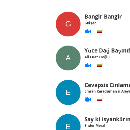
Bangir Bangir
Gülşen
Yüce Dağ Başında
Ali Fuat Eroğlu
Cevapsis Cinlam
Emrah Karaduman и Aleyn
Say ki isyankârı
Ender Meral