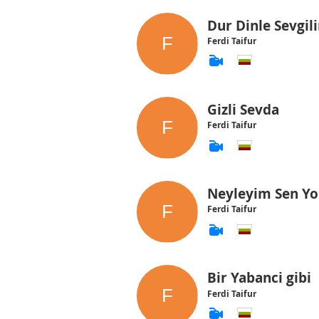
Dur Dinle Sevgil
Ferdi Taifur
Gizli Sevda
Ferdi Taifur
Neyleyim Sen Y
Ferdi Taifur
Bir Yabanci gibi
Ferdi Taifur