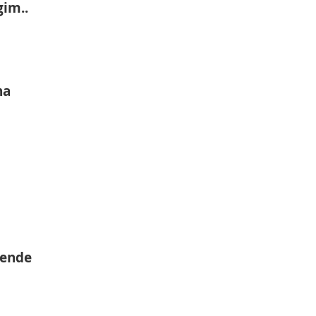
im..
na
bende