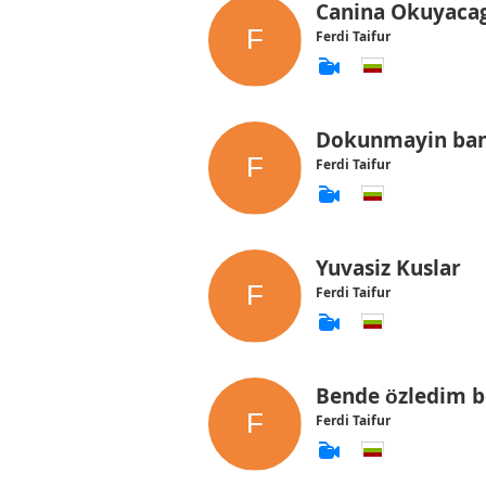
Canina Okuyacag
Ferdi Taifur
Dokunmayin ba
Ferdi Taifur
Yuvasiz Kuslar
Ferdi Taifur
Bende özledim 
Ferdi Taifur