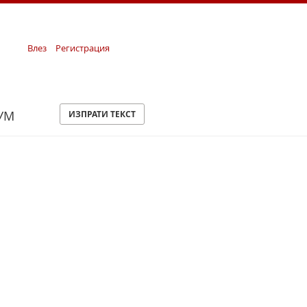
Влез
Регистрация
УМ
ИЗПРАТИ ТЕКСТ