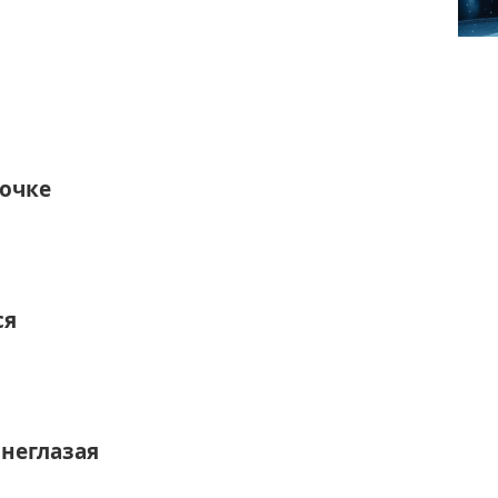
вочке
ся
неглазая