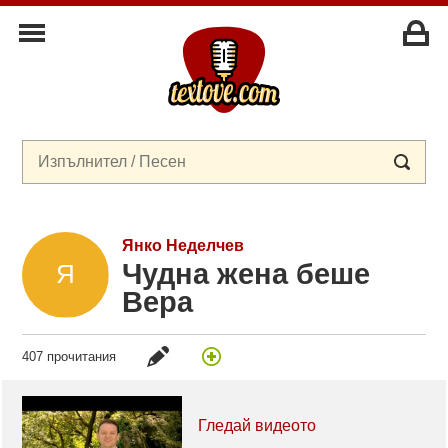
Янко Неделчев
Чудна жена беше
Вера
407 прочитания
Гледай видеото