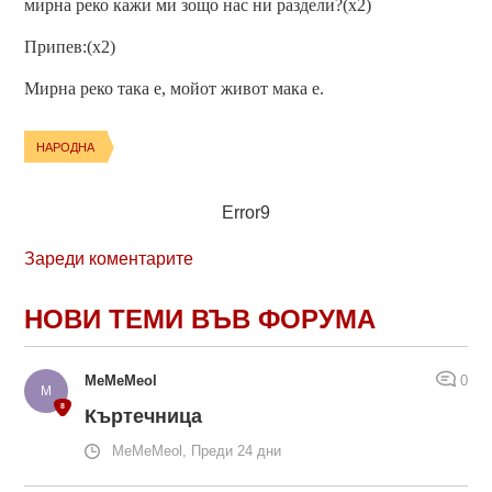
мирна реко кажи ми зощо нас ни раздели?(х2)
Припев:(х2)
Мирна реко така е, мойот живот мака е.
НАРОДНА
Error9
Зареди коментарите
НОВИ ТЕМИ ВЪВ ФОРУМА
MeMeMeol
0
Къртечница
MeMeMeol, Преди 24 дни