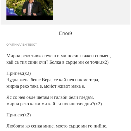
Error9
ОРИГИНАЛЕН ТЕКСТ
Мирна реко тивко течеш и ми носиш тажен спомен,
кай са тия сини очи? Болка в сърце ми се точи.(х2)
Припев:(х2)
Чудна жена беше Вера, се кай нея пак ме тера,
мирна реко така е, мойот живот мака е.
Яс со нея овде шетам и галаби бели гледам,
мирна реко кажи ми кай ги носиш тия дни?(х2)
Припев:(х2)
Любовта ко сенка мине, моето сърце ми го пийне,