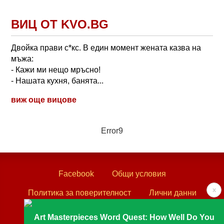
ВИЦ ОТ KVO.BG
Двойка прави с*кс. В един момент жената казва на
мъжа:
- Кажи ми нещо мръсно!
- Нашата кухня, банята...
виж още вицове
Error9
Facebook
Общи условия
x
Политика за поверителност
Лични данни
Контакти
Art Masterpieces Word Quest: How Well Do You