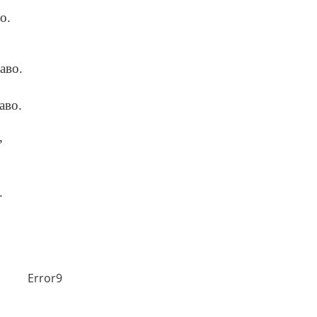
о.
аво.
аво.
,
.
.
Error9