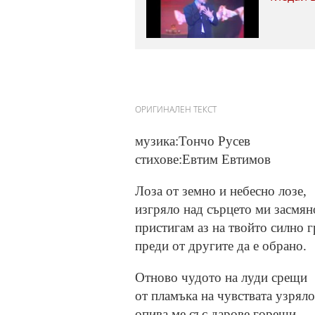
ОРИГИНАЛЕН ТЕКСТ
музика:Тончо Русев
стихове:Евтим Евтимов
Лоза от земно и небесно лозе,
изгряло над сърцето ми засмян
пристигам аз на твойто силно г
преди от другите да е обрано.
Отново чудото на луди срещи
от пламъка на чувствата узряло
опива ме със дарове горещи