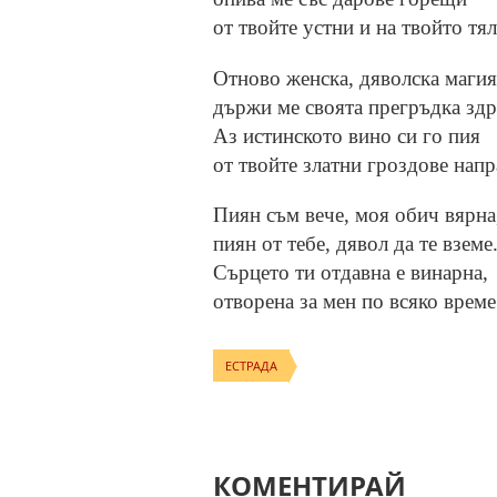
от твойте устни и на твойто тял
Отново женска, дяволска магия
държи ме своята прегръдка здр
Аз истинското вино си го пия
от твойте златни гроздове напр
Пиян съм вече, моя обич вярна
пиян от тебе, дявол да те вземе
Сърцето ти отдавна е винарна,
отворена за мен по всяко време
ЕСТРАДА
КОМЕНТИРАЙ