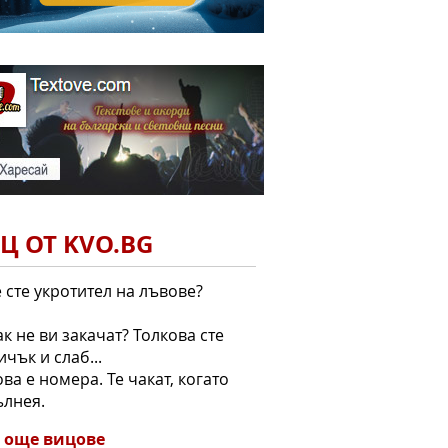
Ц ОТ KVO.BG
е сте укротител на лъвове?
как не ви закачат? Толкова сте
чък и слаб...
това е номера. Те чакат, когато
ълнея.
 още вицове