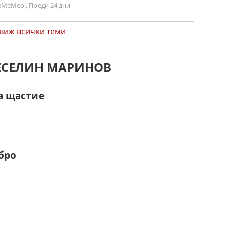
MeMeol, Преди 24 дни
виж всички теми
ВЕСЕЛИН МАРИНОВ
а щастие
бро