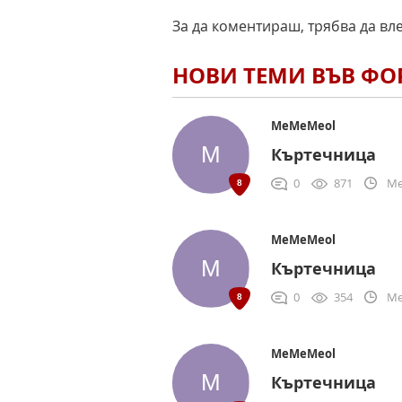
За да коментираш, трябва да вл
НОВИ ТЕМИ ВЪВ Ф
MeMeMeol
Къртечница
0
871
Me
MeMeMeol
Къртечница
0
354
Me
MeMeMeol
Къртечница