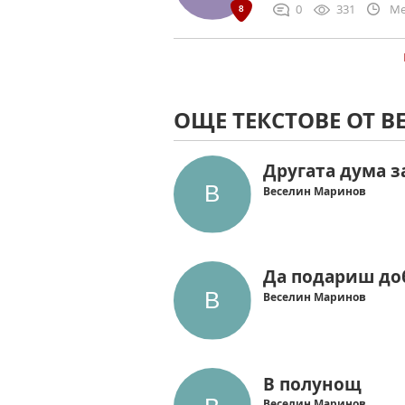
0
331
Me
ОЩЕ ТЕКСТОВЕ ОТ 
Другата дума з
Веселин Маринов
Да подариш до
Веселин Маринов
В полунощ
Веселин Маринов