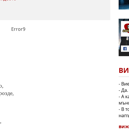
Error9
ВИ
- Ви
о,
- Да.
розде,
- А 
мъни
- В 
нап
,
виж