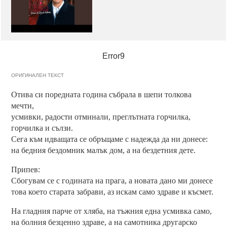
Error9
ОРИГИНАЛЕН ТЕКСТ
Отива си поредната година събрала в шепи толкова
мечти,
усмивки, радости отминали, преглътната горчилка,
горчилка и сълзи.
Сега към идващата се обръщаме с надежда да ни донесе:
на бедния бездомник малък дом, а на бездетния дете.
Припев:
Сбогувам се с годината на прага, а новата дано ми донесе
това което старата забрави, аз искам само здраве и късмет.
На гладния парче от хляба, на тъжния една усмивка само,
на болния безценно здраве, а на самотника другарско