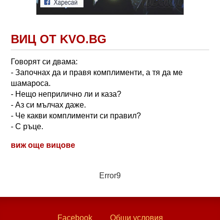
ВИЦ ОТ KVO.BG
Говорят си двама:
- Започнах да и правя комплименти, а тя да ме
шамароса.
- Нещо неприлично ли и каза?
- Аз си мълчах даже.
- Че какви комплименти си правил?
- С ръце.
виж още вицове
Error9
Facebook
Общи условия