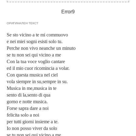
Error9
ОРИГИНАЛЕН ТЕКСТ
Se sto vicino a te mi commuovo
e nei miei sogni esisti solo tu.
Perche non vivo neanche un minuto
se tu non sei qui vicino a me
Con la tua voce voglio cantare
ed il mio cuor ricomincia a volar.
Con questa musica nel ciel
vola siempre in su,sempre in su.
Musica in me,musica in te
sento di la,sento di qua
gorno e notte musica.
Forse sapra dare a noi
felicita solo a noi
per tutti giorni insieme a te.
Io non posso viver da solo
se tu non sei qui vicino a me .