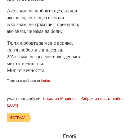
Ако знам, че любовта ще свърши,
ако знам, че тя ще се смали.
Ако знам, че гръм ще я прекърши,
ако знам, че няма да боли.
Тя, тя любовта за мен е всичко,
тя, тя любовта е в песента.
2/Аз знам, че тя е моят звезден миг,
миг от вечността.
Миг от вечността.
Текстът е добавен от
borko
участва в албуми:
Веселин Маринов - Избрах за вас с любов
(2004)
ЕСТРАДА
Error9