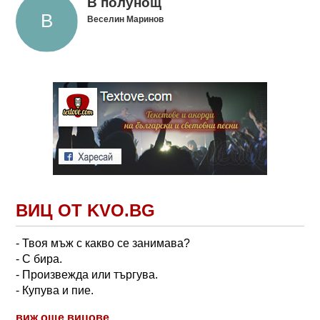
В полунощ
Веселин Маринов
ВИЦ ОТ KVO.BG
- Твоя мъж с какво се занимава?
- С бира.
- Произвежда или търгува.
- Купува и пие.
виж още вицове