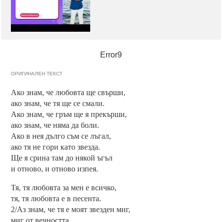
Error9
ОРИГИНАЛЕН ТЕКСТ
Ако знам, че любовта ще свърши,
ако знам, че тя ще се смали.
Ако знам, че гръм ще я прекърши,
ако знам, че няма да боли.
Ако в нея дълго съм се лъгал,
ако тя не гори като звезда.
Ще я срина там до някой ъгъл
и отново, и отново изпея.
Тя, тя любовта за мен е всичко,
тя, тя любовта е в песента.
2/Аз знам, че тя е моят звезден миг,
миг от вечността.