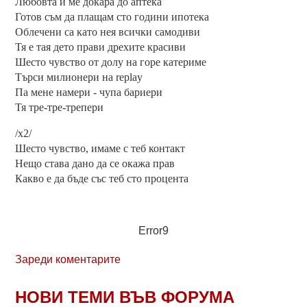
Любовта й ме докара до аптека
Готов съм да плащам сто години ипотека
Облечени са като нея всички самодиви
Тя е тая дето прави дрехите красиви
Шесто чувство от долу на горе катериме
Търси милионери на replay
Па мене намери - чупа бариери
Тя тре-тре-трепери
/x2/
Шесто чувство, имаме с теб контакт
Нещо става дано да се окажа прав
Какво е да бъде със теб сто процента
Error9
Зареди коментарите
НОВИ ТЕМИ ВЪВ ФОРУМА