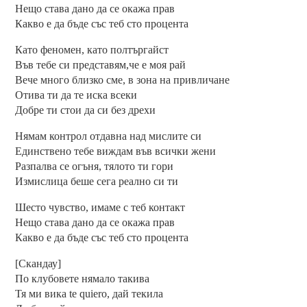
Нещо става дано да се окажа прав
Какво е да бъде със теб сто процента
Като феномен, като полтъргайст
Във тебе си представям,че е моя рай
Вече много близко сме, в зона на привличане
Отива ти да те иска всеки
Добре ти стои да си без дрехи
Нямам контрол отдавна над мислите си
Единствено тебе виждам във всички жени
Разпалва се огъня, тялото ти гори
Измислица беше сега реално си ти
Шесто чувство, имаме с теб контакт
Нещо става дано да се окажа прав
Какво е да бъде със теб сто процента
[Скандау]
По клубовете нямало такива
Тя ми вика te quiero, дай текила