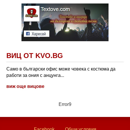
ВИЦ ОТ KVO.BG
Само в български офис може човека с костюма да
работи за ония с анцунга...
виж още вицове
Error9
Facebook
Общи условия