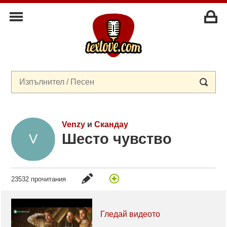
Venzy
и
Скандау
Шесто чувство
23532 прочитания
Гледай видеото