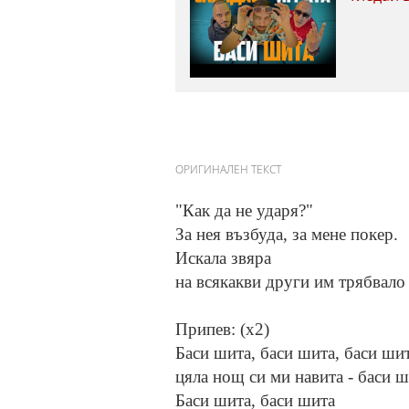
ОРИГИНАЛЕН ТЕКСТ
"Как да не ударя?"
За нея възбуда, за мене покер.
Искала звяра
на всякакви други им трябвало
Припев: (x2)
Баси шита, баси шита, баси ши
цяла нощ си ми навита - баси ш
Баси шита, баси шита