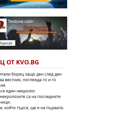
Ц ОТ KVO.BG
тали борец защо ден след ден
ва вестник, поглежда го и го
ля.
рся един некролог.
 некролозите са на последните
ници.
зи, който търся, ще е на първата.