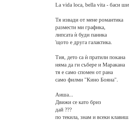
La vida loca, bella vita - баси ши
Тя извади от мене романтика
размести ми графика,
липсата ѝ буди паника
'щото е друга галактика.
Тия, дето са ѝ пратили покана
няма да ги събере и Маракана
тя е само спомен от рана
само филми "Кино Бояна".
Аиша...
Движи се като бриз
дай ???
по текила, знам и всеки клавиш