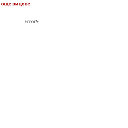
 още вицове
Error9