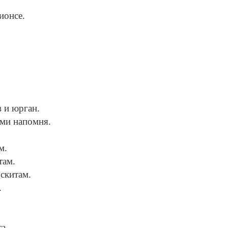
.
ионсе.
 и юрган.
 ми напомня.
м.
там.
 скитам.
.
та