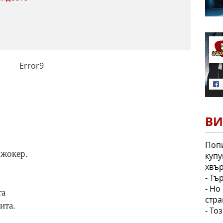
Error9
ВИ
Попи
 жокер.
купу
хвър
- Тъ
- Но
та
стра
ита.
- То