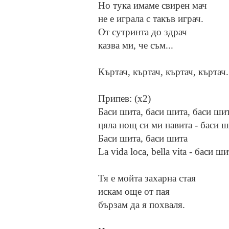
Но тука имаме свирен мач
не е играла с такъв играч.
От сутринта до здрач
казва ми, че съм...
Къртач, къртач, къртач, къртач.
Припев: (x2)
Баси шита, баси шита, баси ши
цяла нощ си ми навита - баси ш
Баси шита, баси шита
La vida loca, bella vita - баси ши
Тя е мойта захарна стая
искам още от пая
бързам да я похваля.