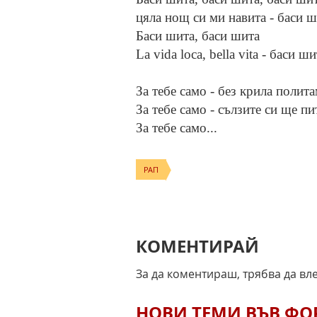
цяла нощ си ми навита - баси ш
Баси шита, баси шита
La vida loca, bella vita - баси ши
За тебе само - без крила полита
За тебе само - сълзите си ще пи
За тебе само...
РАП
КОМЕНТИРАЙ
За да коментираш, трябва да вл
НОВИ ТЕМИ ВЪВ Ф