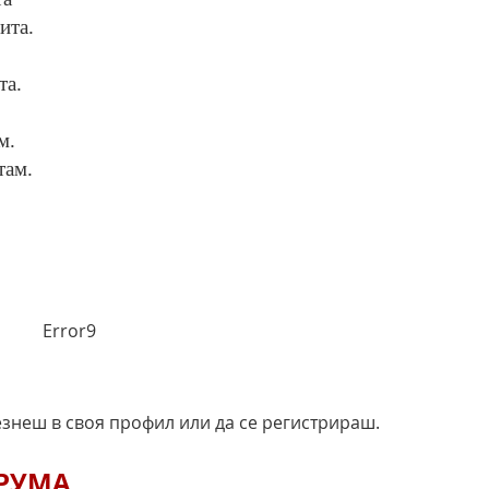
ита.
та.
м.
там.
Error9
езнеш в своя профил или да се регистрираш.
ОРУМА