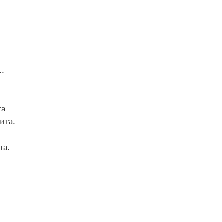
..
та
ита.
та.