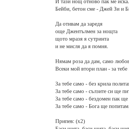
И тази нощ отново пак ме иска
Бейби, бетон сме - Джей Зи и Б
Да отивам да заредя
още Джентълмен за нощта
щото мразя я сутринта
и не мисля да я помня.
Нямам роза да дам, само любов
Всеки мой втори план - за тебе
За тебе само - без крила полита
За тебе само - сълзите си ще пи
За тебе само - бездомен пак ще
За тебе само - Бога ще попитам
Припев: (x2)
Баси шита, баси шита, баси ши