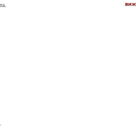
виж
та.
.