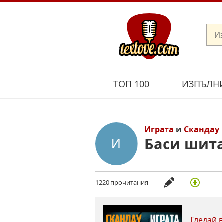
ТОП 100
ИЗПЪЛН
Играта
и
Скандау
Баси шит
1220 прочитания
Гледай 