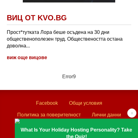
ВИЦ ОТ KVO.BG
Прост*тутката Лора беше осъдена на 30 дни
общественополезен труд. Обществеността остана
доволна...
виж още вицове
Error9
Facebook
Общи условия
x
Политика за поверителност
Лични данни
Контакти
What Is Your Holiday Hosting Personality? Take
the Quiz!