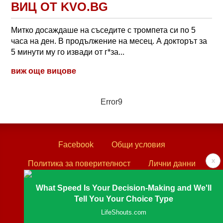
ВИЦ ОТ KVO.BG
Митко досаждаше на съседите с тромпета си по 5
часа на ден. В продължение на месец. А докторът за
5 минути му го извади от г*за...
виж още вицове
Error9
Facebook
Общи условия
x
Политика за поверителност
Лични данни
Контакти
What Speed Is Your Decision-Making and We'll
Tell You Your Choice Type
Textove.com © 2003 - 2026
LifeShouts.com