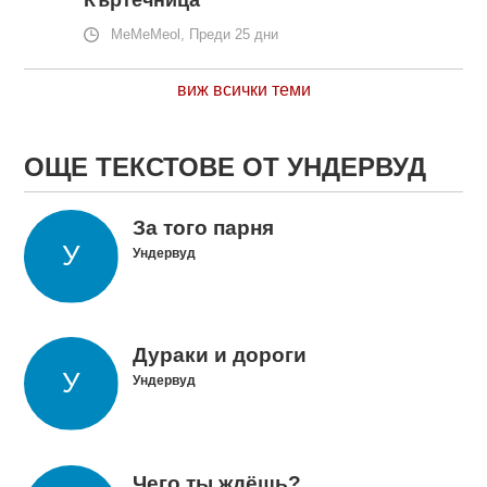
Къртечница
MeMeMeol, Преди 25 дни
виж всички теми
ОЩЕ ТЕКСТОВЕ ОТ УНДЕРВУД
За того парня
Ундервуд
Дураки и дороги
Ундервуд
Чего ты ждёшь?