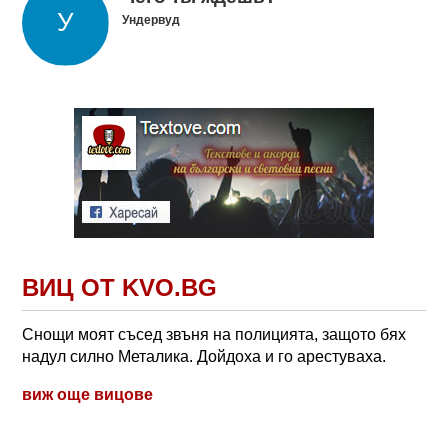
Ундервуд
ВИЦ ОТ KVO.BG
Снощи моят съсед звъня на полицията, защото бях
надул силно Металика. Дойдоха и го арестуваха.
виж още вицове