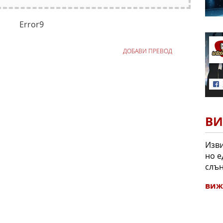
Error9
ДОБАВИ ПРЕВОД
ВИ
Изви
но е
слън
виж