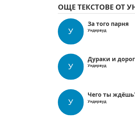
ОЩЕ ТЕКСТОВЕ ОТ У
За того парня
Ундервуд
Дураки и доро
Ундервуд
Чего ты ждёшь
Ундервуд