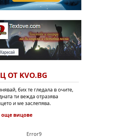
Ц ОТ KVO.BG
нявай, бих те гледала в очите,
дната ти вежда отразява
цето и ме заслепява.
 още вицове
Error9