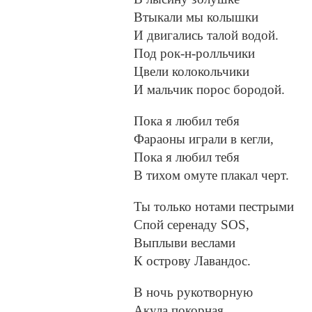
Втыкали мы колышки
И двигались талой водой.
Под рок-н-ролльчики
Цвели колокольчики
И мальчик порос бородой.
Пока я любил тебя
Фараоны играли в кегли,
Пока я любил тебя
В тихом омуте плакал черт.
Ты только нотами пестрыми
Спой серенаду SOS,
Выплыви веслами
К острову Лавандос.
В ночь рукотворную
Акула покорная