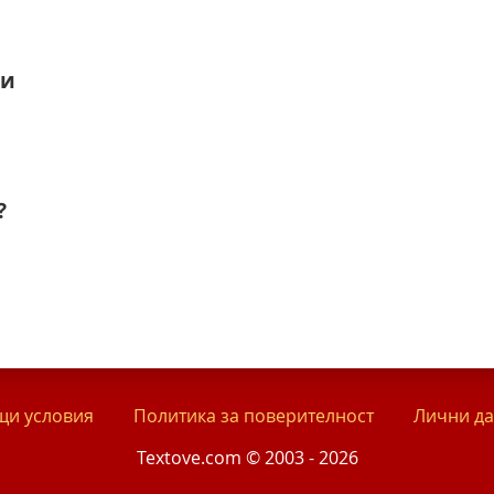
ги
?
и условия
Политика за поверителност
Лични д
Textove.com © 2003 - 2026