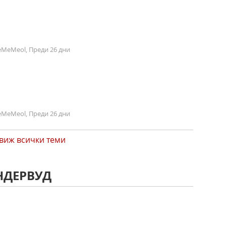
MeMeol, Преди 26 дни
MeMeol, Преди 26 дни
виж всички теми
НДЕРВУД