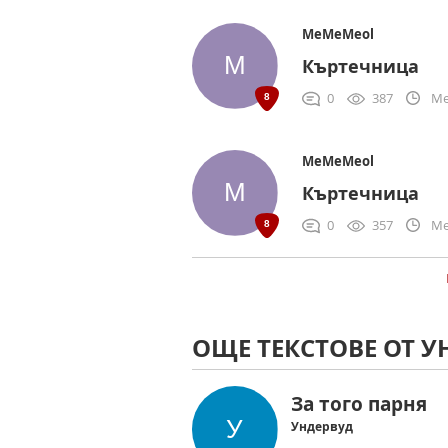
MeMeMeol
Къртечница
0
387
Me
MeMeMeol
Къртечница
0
357
Me
ОЩЕ ТЕКСТОВЕ ОТ У
За того парня
Ундервуд