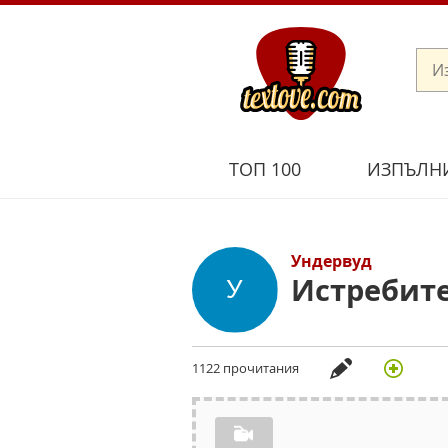
ТОП 100
ИЗПЪЛН
Ундервуд
Истребит
1122 прочитания