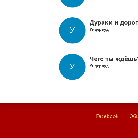
Дураки и доро
Ундервуд
Чего ты ждёшь
Ундервуд
Facebook
Общ