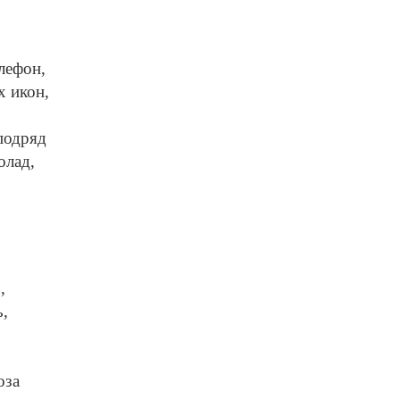
лефон,
х икон,
подряд
олад,
,
ь,
оза