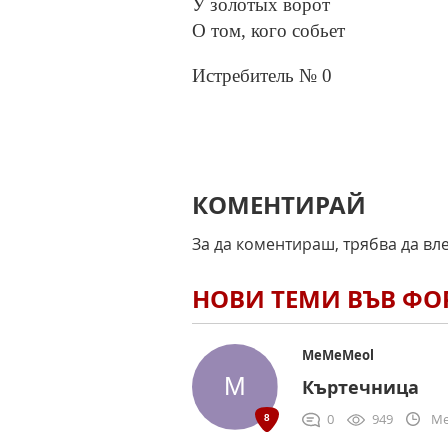
У золотых ворот
О том, кого собьет
Истребитель № 0
КОМЕНТИРАЙ
За да коментираш, трябва да вл
НОВИ ТЕМИ ВЪВ Ф
MeMeMeol
Къртечница
0
949
Me