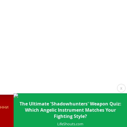
x
The Ultimate 'Shadowhunters' Weapon Quiz:
анни
Контакти
Which Angelic Instrument Matches Your
Fighting Style?
LifeShouts.com