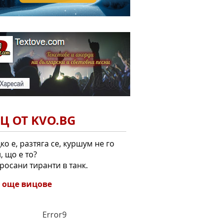
Ц ОТ KVO.BG
ко е, разтяга се, куршум не го
, що е то?
росани тиранти в танк.
 още вицове
Error9