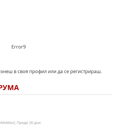
Error9
езнеш в своя профил или да се регистрираш.
ОРУМА
MeMeol, Преди 26 дни