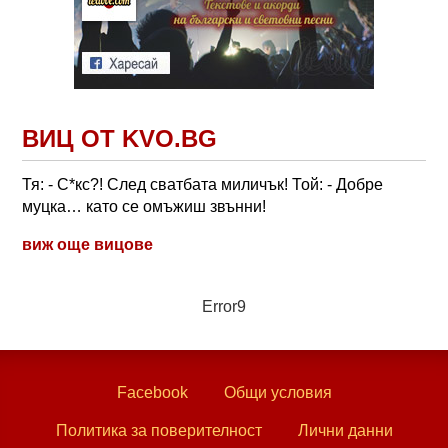
ВИЦ ОТ KVO.BG
Тя: - С*кс?! След сватбата миличък! Той: - Добре
муцка… като се омъжиш звънни!
виж още вицове
Error9
Facebook
Общи условия
Политика за поверителност
Лични данни