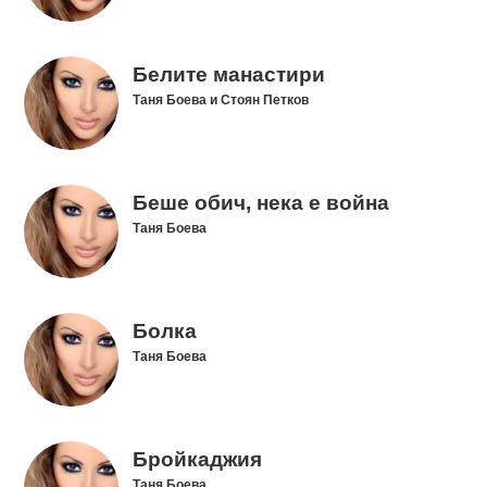
Белите манастири
Таня Боева и Стоян Петков
Беше обич, нека е война
Таня Боева
Болка
Таня Боева
Бройкаджия
Таня Боева