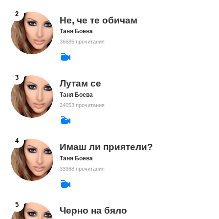
Не, че те обичам
Таня Боева
36686 прочитания
Лутам се
Таня Боева
34053 прочитания
Имаш ли приятели?
Таня Боева
33368 прочитания
Черно на бяло