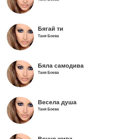
Бягай ти
Таня Боева
Бяла самодива
Таня Боева
Весела душа
Таня Боева
Вечно жива