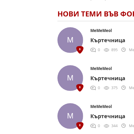
НОВИ ТЕМИ ВЪВ Ф
MeMeMeol
Къртечница
0
895
Me
MeMeMeol
Къртечница
0
375
Me
MeMeMeol
Къртечница
0
344
Me