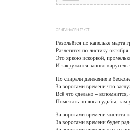
ОРИГИНАЛЕН ТЕКСТ
Разольётся по капельке марта г
Разлетятся по листику октября
Это яркою искоркой, промелькн
И закружится заново карусель э
По спирали движение в бесконе
За воротами времени что заслу
Всё что сделано – вспомнится, 
Поменять полюса судьбы, там 
За воротами времени чистота н
За воротами времени будет рад
За воротами времени кто-то поз