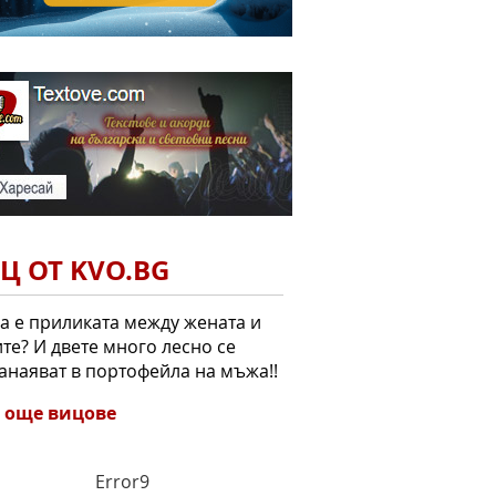
Ц ОТ KVO.BG
а е приликата между жената и
те? И двете много лесно се
анаяват в портофейла на мъжа!!
 още вицове
Error9