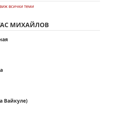
виж всички теми
СТАС МИХАЙЛОВ
ная
а
а Вайкуле)