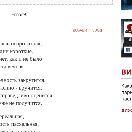
Error9
ДОБАВИ ПРЕВОД
рязь непролазная,
 дни короткие,
ёт, как и не было
та вечная.
ВИ
чность закрутится.
Какв
женно - вручится,
пари
справедливо оценится..
наст
уже не получится.
виж
ереальная,
ость пасхальная,
же, а кто-то чуть