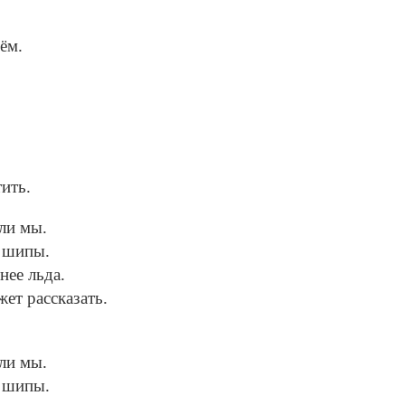
ём.
ить.
али мы.
и шипы.
нее льда.
ет рассказать.
али мы.
и шипы.