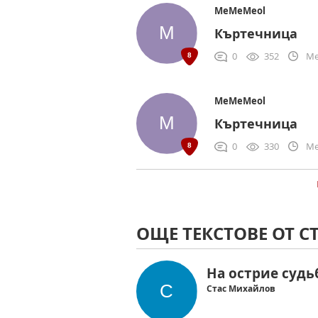
MeMeMeol
Къртечница
0
352
Me
MeMeMeol
Къртечница
0
330
Me
ОЩЕ ТЕКСТОВЕ ОТ 
На острие суд
Стас Михайлов