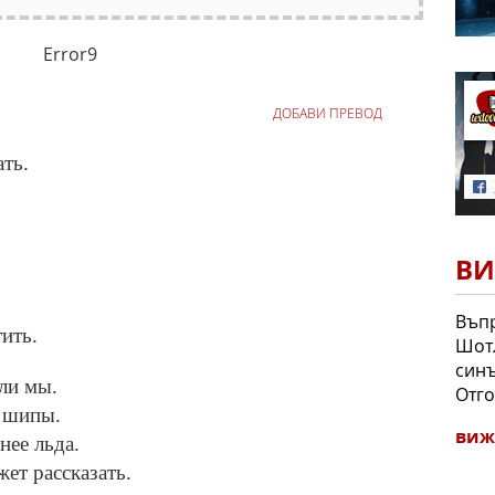
Error9
ДОБАВИ ПРЕВОД
ть.
ВИ
Въпр
ить.
Шотл
синъ
али мы.
Отго
и шипы.
виж
нее льда.
ет рассказать.