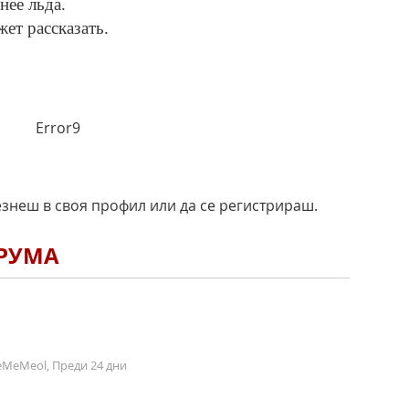
нее льда.
ет рассказать.
Error9
езнеш в своя профил или да се регистрираш.
ОРУМА
MeMeol, Преди 24 дни