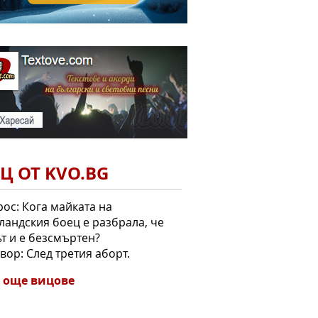
Ц ОТ KVO.BG
ос: Кога майката на
андския боец е разбрала, че
т и е безсмъртен?
вор: След третия аборт.
 още вицове