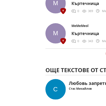
Къртечница
0
369
Me
MeMeMeol
Къртечница
0
343
Me
ОЩЕ ТЕКСТОВЕ ОТ 
Любовь запрет
Стас Михайлов