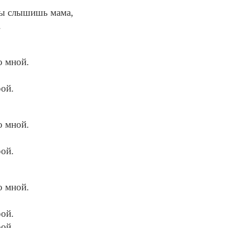
 ты слышишь мама,
.
о мной.
рой.
о мной.
рой.
о мной.
рой.
рой.