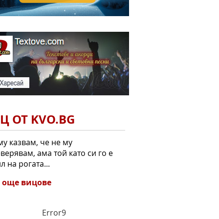
Ц ОТ KVO.BG
 му казвам, че не му
верявам, ама той като си го е
л на рогата...
 още вицове
Error9