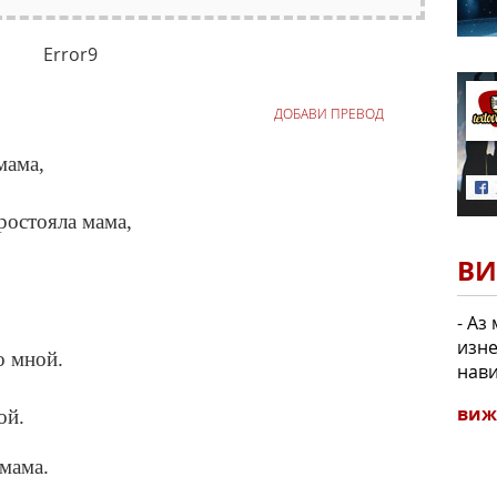
Error9
ДОБАВИ ПРЕВОД
мама,
ростояла мама,
ВИ
- Аз
изне
о мной.
нави
виж
ой.
 мама.