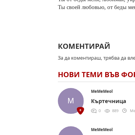
Ты своей любовью, от беды ме
КОМЕНТИРАЙ
За да коментираш, трябва да вл
НОВИ ТЕМИ ВЪВ Ф
MeMeMeol
Къртечница
0
889
Me
MeMeMeol