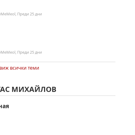
MeMeol, Преди 25 дни
MeMeol, Преди 25 дни
виж всички теми
СТАС МИХАЙЛОВ
ная