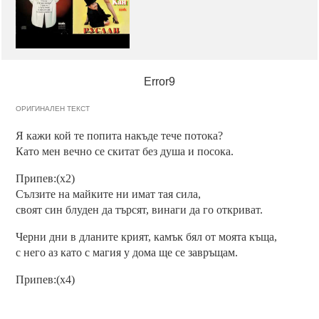
Error9
ОРИГИНАЛЕН ТЕКСТ
Я кажи кой те попита накъде тече потока?
Като мен вечно се скитат без душа и посока.
Припев:(x2)
Сълзите на майките ни имат тая сила,
своят син блуден да търсят, винаги да го откриват.
Черни дни в дланите крият, камък бял от моята къща,
с него аз като с магия у дома ще се завръщам.
Припев:(x4)