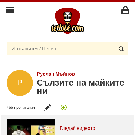
Руслан Мъйнов
Сълзите на майките
ни
466 прочитания
Гледай видеото