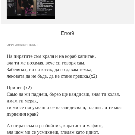
Error9
ОРИГИНАЛЕН ТЕКСТ
На пиратите съм краля и на кораб капитан,
ала ти ме позамая, вече си говоря сам.
Забелязах, но си казах, да го давам тежка,
лековата да не бъда, да не стане грешка.(x2)
Припев:(x2)
Само да ми паднеш, бързо ще кандисаш, зная ти колая,
имам ти мерак,
ти ми се посукваш и се назландисваш, плаши ли те моя
дървения крак?
Аз пират съм и разбойник, каратист и мафиот,
ала щом ми се усмихнеш, гледам като идиот.