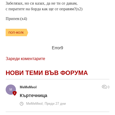
Забелязах, но си казах, да не ти се давам,
с пиратите на борда как ще се оправям?(x2)
Припев:(x4)
ПОП-ФОЛК
Error9
Зареди коментарите
НОВИ ТЕМИ ВЪВ ФОРУМА
MeMeMeol
0
Къртечница
MeMeMeol, Преди 27 дни