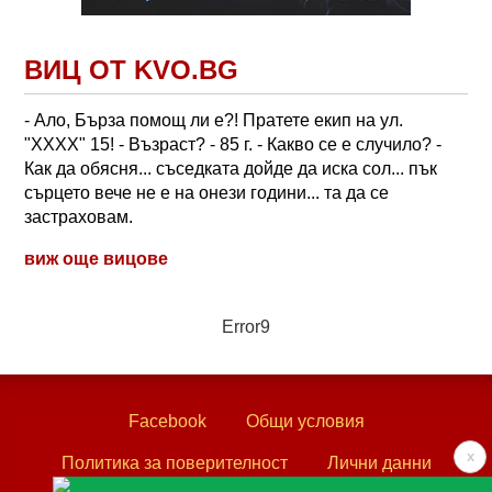
ВИЦ ОТ KVO.BG
- Ало, Бърза помощ ли е?! Пратете екип на ул.
"ХХХХ" 15! - Възраст? - 85 г. - Какво се е случило? -
Как да обясня... съседката дойде да иска сол... пък
сърцето вече не е на онези години... та да се
застраховам.
виж още вицове
Error9
Facebook
Общи условия
x
Политика за поверителност
Лични данни