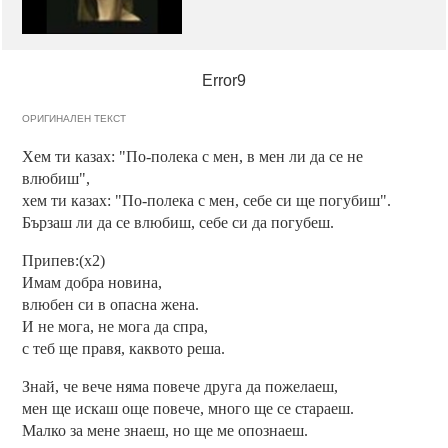
Error9
ОРИГИНАЛЕН ТЕКСТ
Хем ти казах: "По-полека с мен, в мен ли да се не
влюбиш",
хем ти казах: "По-полека с мен, себе си ще погубиш".
Бързаш ли да се влюбиш, себе си да погубеш.
Припев:(х2)
Имам добра новина,
влюбен си в опасна жена.
И не мога, не мога да спра,
с теб ще правя, каквото реша.
Знай, че вече няма повече друга да пожелаеш,
мен ще искаш още повече, много ще се стараеш.
Малко за мене знаеш, но ще ме опознаеш.