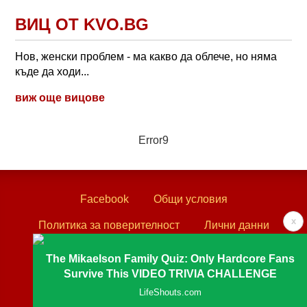
ВИЦ ОТ KVO.BG
Нов, женски проблем - ма какво да облече, но няма
къде да ходи...
виж още вицове
Error9
Facebook
Общи условия
x
Политика за поверителност
Лични данни
Контакти
The Mikaelson Family Quiz: Only Hardcore Fans
Survive This VIDEO TRIVIA CHALLENGE
Textove.com © 2003 - 2026
LifeShouts.com