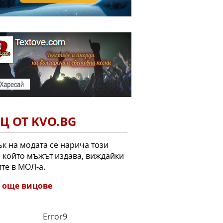
Ц ОТ KVO.BG
к на модата се нарича този
, който мъжът издава, виждайки
те в МОЛ-а.
 още вицове
Error9