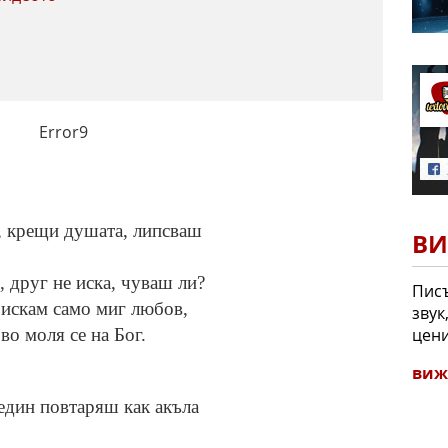
Error9
, крещи душата, липсваш
ВИ
, друг не иска, чуваш ли?
Писъ
, искам само миг любов,
звук
цени
во моля се на Бог.
виж
 един повтаряш как акъла