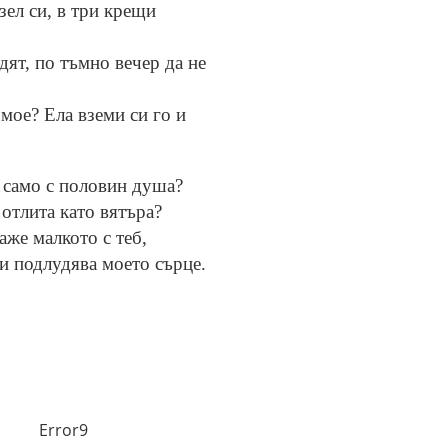
зел си, в три крещи
дят, по тъмно вечер да не
 мое? Ела вземи си го и
, само с половин душа?
отлита като вятъра?
аже малкото с теб,
и подлудява моето сърце.
Error9