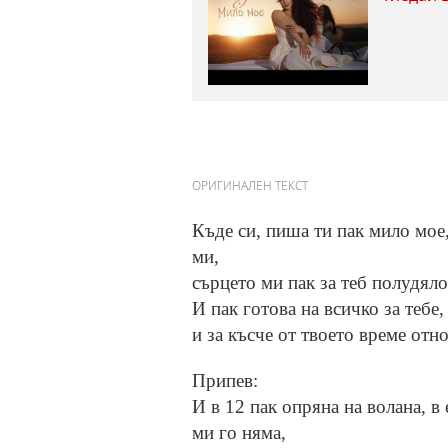
ОРИГИНАЛЕН ТЕКСТ
Къде си, пиша ти пак мило мое
ми,
сърцето ми пак за теб полудяло
И пак готова на всичко за тебе
и за късче от твоето време отно
Припев:
И в 12 пак опряна на волана, в
ми го няма,