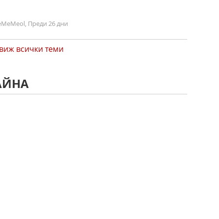
MeMeol, Преди 26 дни
виж всички теми
АЙНА