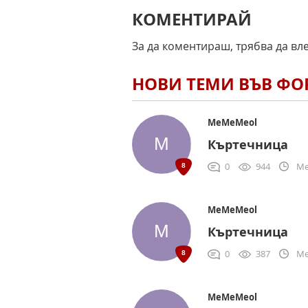
КОМЕНТИРАЙ
За да коментираш, трябва да вл
НОВИ ТЕМИ ВЪВ Ф
MeMeMeol
Къртечница
0
944
Me
MeMeMeol
Къртечница
0
387
Me
MeMeMeol