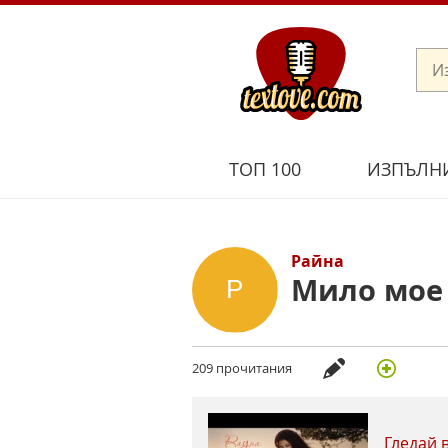
ТОП 100
ИЗПЪЛН
Райна
Мило мое
209 прочитания
Гледай 