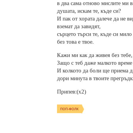
в два сама отново мислите ми в
душата, искам те, къде си?
И пак от хората далече да не ви
вземат да завидят,
сърцето търси те, къде си мило
без това е твое.
Кажи ми как да живея без тебе
Защо с теб даже малкото време 
И колкото да боли ще приема д
дори минута в твоите прегръдк
Припев:(x2)
ПОП-ФОЛК