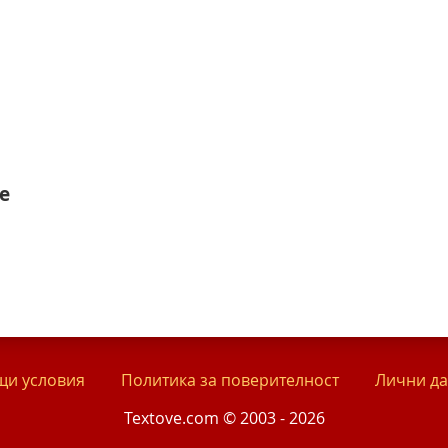
е
и условия
Политика за поверителност
Лични д
Textove.com © 2003 - 2026