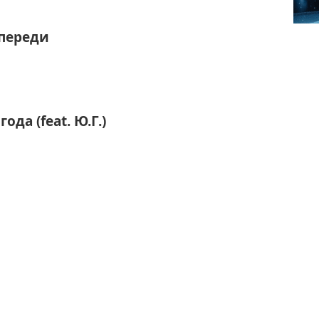
переди
ода (feat. Ю.Г.)