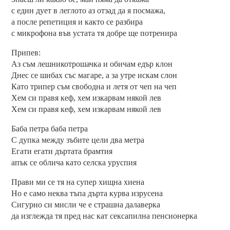
с един дует в леглото аз отзад да я посмажа,
а после репетиция и както се разбира
с микрофона във устата тя добре ще потренира
Припев:
Аз съм лешникотрошачка и обичам едър клон
Днес се шибах със магаре, а за утре искам слон
Като трипер съм свободна и летя от чеп на чеп
Хем си правя кеф, хем изкарвам някой лев
Хем си правя кеф, хем изкарвам някой лев
Баба петра баба петра
С дупка между зъбите цели два метра
Егати егати дъртата брамтия
апък се облича като селска уруспия
Прави ми се тя на супер хищна хиена
Но е само неква тъпа дърта курва изрусена
Сигурно си мисли че е страшна далаверка
да изглежда тя пред нас кат сексапилна пенсионерка