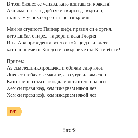
В този бизнес се успява, като вдигаш си краката!
Ако имаш пък и дарба яки свирки да въртиш,
пътя към успеха бързо ти ще извървиш.
Май на студиото Пайнер шефа правил си е оргия,
като шибал е наред, та дори и кака Глория
И на Ара президента всички той ще да ги клати,
като почнеме от Кондьо и завършиме със Кати ебати!
Припев:
Аз съм лешникотрошачка и обичам едър клон
Днес се шибах със магаре, а за утре искам слон
Като трипер съм свободна и летя от чеп на чеп
Хем си правя кеф, хем изкарвам някой лев
Хем си правя кеф, хем изкарвам някой лев
РАП
Error9