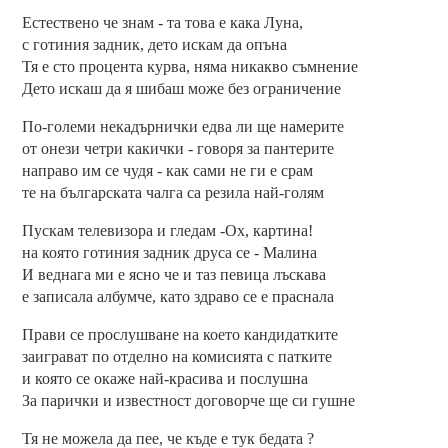
Естествено че знам - та това е кака Луна,
с готиния задник, дето искам да опъна
Тя е сто процента курва, няма никакво съмнение
Дето искаш да я шибаш може без ограничение
По-големи некадърнички едва ли ще намерите
от онези четри какички - говоря за пантерите
направо им се чудя - как сами не ги е срам
те на българската чалга са резила най-голям
Пускам телевизора и гледам -Ох, картина!
на която готиния задник друса се - Малина
И веднага ми е ясно че и таз певица лъскава
е записала албумче, като здраво се е праснала
Прави се прослушване на което кандидатките
заиграват по отделно на комисията с патките
и която се окаже най-красива и послушна
За парички и известност договорче ще си гушне
Тя не можела да пее, че къде е тук бедата ?