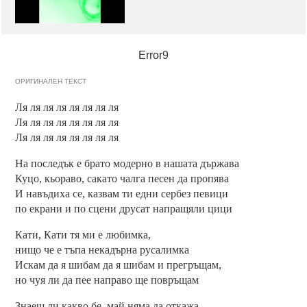
Error9
ОРИГИНАЛЕН ТЕКСТ
Ля ля ля ля ля ля ля ля
Ля ля ля ля ля ля ля ля
Ля ля ля ля ля ля ля ля
На последък е брато модерно в нашата държава
Куцо, кьораво, сакато чалга песен да пропява
И навъдиха се, казвам ти едни сербез певици
по екрани и по сцени друсат напращяли цици
Кати, Кати тя ми е любимка,
нищо че е тъпа некадърна русалимка
Искам да я шибам да я шибам и прегръщам,
но чуя ли да пее направо ще повръщам
Знаеш ли какво бе, май няма да откажа