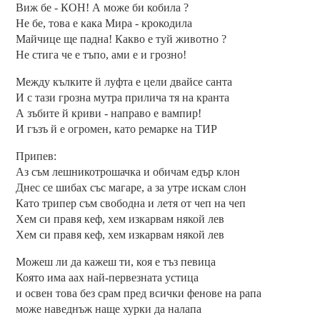
Виж бе - КОН! А може би кобила ?
Не бе, това е кака Мира - крокодила
Майчице ще падна! Какво е туй животно ?
Не стига че е тъпо, ами е и грозно!
Между кълките й луфта е цели двайсе санта
И с тази грозна мутра прилича тя на кранта
А зъбите й криви - направо е вампир!
И гъзъ й е огромен, като ремарке на ТИР
Припев:
Аз съм лешникотрошачка и обичам едър клон
Днес се шибах със магаре, а за утре искам слон
Като трипер съм свободна и летя от чеп на чеп
Хем си правя кеф, хем изкарвам някой лев
Хем си правя кеф, хем изкарвам някой лев
Можеш ли да кажеш ти, коя е тъз певица
Която има аах най-первезната устица
и освен това без срам пред всички фенове на рапа
може наведнъж наще хурки да налапа