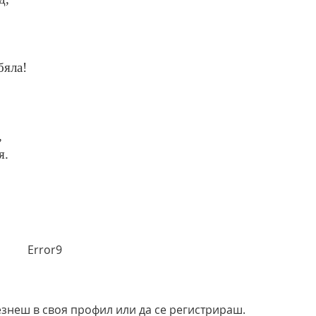
бяла!
,
я.
Error9
езнеш в своя профил или да се регистрираш.