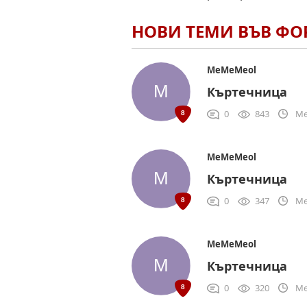
НОВИ ТЕМИ ВЪВ Ф
MeMeMeol
Къртечница
0
843
Me
MeMeMeol
Къртечница
0
347
Me
MeMeMeol
Къртечница
0
320
Me