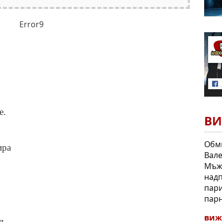
Error9
е.
ВИ
Обми
ира
Вале
Мъжк
надп
пари
парн
виж
д,