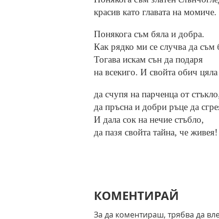
красив като главата на момиче.
Понякога съм бяла и добра.
Как рядко ми се случва да съм 
Тогава искам сън да подаря
на всекиго. И свойта обич цяла
да счупя на парченца от стъкло
да пръсна и добри ръце да сгре
И дала сок на нечие стъбло,
да пазя свойта тайна, че живея!
КОМЕНТИРАЙ
За да коментираш, трябва да вл