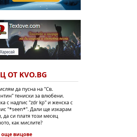
Ц ОТ KVO.BG
слям да пусна на "Св.
нтин" тениски за влюбени.
а с надпис "zdr kp" и женска с
ис "*seen*". Дали ще изкарам
, да си платя този месец
ото, как мислите?
 още вицове