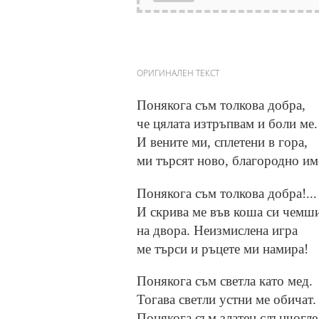
ОРИГИНАЛЕН ТЕКСТ
Понякога съм толкова добра,
че цялата изтръпвам и боли ме.
И вените ми, сплетени в гора,
ми търсят ново, благородно им
Понякога съм толкова добра!...
И скрива ме във коша си чемш
на двора. Неизмислена игра
ме търси и ръцете ми намира!
Понякога съм светла като мед.
Тогава светли устни ме обичат.
Понякога съм златен слънчогле