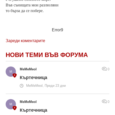
Във сънищата мои разлюляни
то бърза да се побере.
Error9
Зареди коментарите
НОВИ ТЕМИ ВЪВ ФОРУМА
MeMeMeol
0
Къртечница
MeMeMeol, Преди 23 дни
MeMeMeol
0
Къртечница