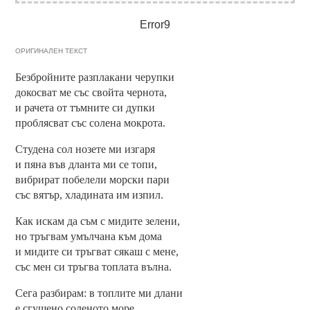
Error9
ОРИГИНАЛЕН ТЕКСТ
Безбройните разплакани черупки
докосват ме със свойта чернота,
и рачета от тъмните си дупки
проблясват със солена мокрота.
Студена сол нозете ми изгаря
и пяна във дланта ми се топи,
вибрират побелели морски пари
със вятър, хладината им изпил.
Как искам да съм с мидите зелени,
но тръгвам умълчана към дома
и мидите си тръгват сякаш с мене,
със мен си тръгва топлата вълна.
Сега разбирам: в топлите ми длани
е сгушено соленото море.