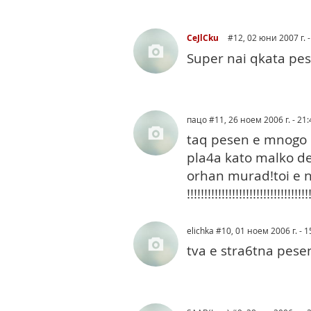
CeJlCku
#12
, 02 юни 2007 г. -
Super nai qkata pes
пацо
#11
, 26 ноем 2006 г. - 21:
taq pesen e mnogo 
pla4a kato malko de
orhan murad!toi e n
!!!!!!!!!!!!!!!!!!!!!!!!!!!!!!!!!!!
elichka
#10
, 01 ноем 2006 г. - 1
tva e stra6tna pesen.