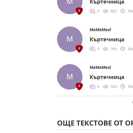
Къртечница
0
889
Me
MeMeMeol
Къртечница
0
369
Me
MeMeMeol
Къртечница
0
343
Me
ОЩЕ ТЕКСТОВЕ ОТ 