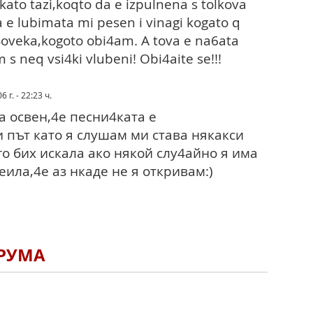
to tazi,koqto da e izpulnena s tolkova
a e lubimata mi pesen i vinagi kogato q
4oveka,kogoto obi4am. A tova e na6ata
s neq vsi4ki vlubeni! Obi4aite se!!!
 г. - 22:23 ч.
а освен,4е песни4ката е
и път като я слушам ми става някакси
го бих искала ако някой слу4айно я има
еила,4е аз нкаде не я откривам:)
ОРУМА