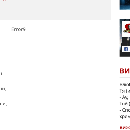
Error9
ВИ
н
Влюб
ни,
Тя (
- Ау
Той 
ни,
- Сп
хрем
виж