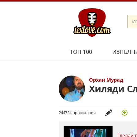
ТОП 100
ИЗПЪЛН
Орхан Мурад
Хиляди С
244724 прочитания
Гледай 