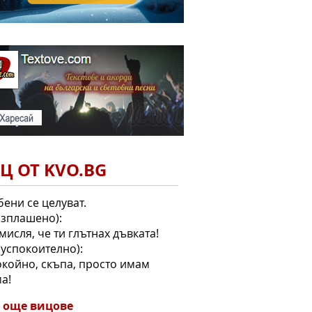
Ц ОТ KVO.BG
ени се целуват.
изплашено):
, мисля, че ти глътнах дъвката!
(успокоително):
окойно, скъпа, просто имам
а!
 още вицове