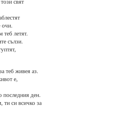
 този свят
аблестят
 очи.
м теб летят.
ите сълзи.
туптят,
за теб живея аз.
ивот е,
о последния ден.
, ти си всичко за