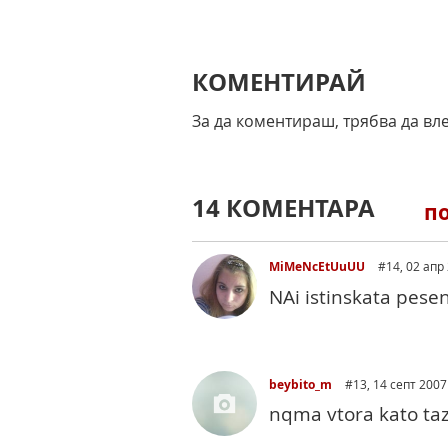
КОМЕНТИРАЙ
За да коментираш, трябва да вл
14 КОМЕНТАРА
п
MiMeNcEtUuUU
#14
, 02 апр 
NAi istinskata pesen 
beybito_m
#13
, 14 септ 2007 
nqma vtora kato ta