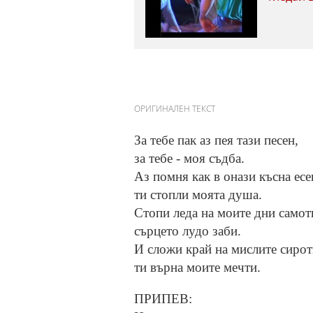
ОРИГИНАЛЕН ТЕКСТ
За тебе пак аз пея тази песен,
за тебе - моя съдба.
Аз помня как в онази късна есе
ти стопли моята душа.
Стопи леда на моите дни самот
сърцето лудо заби.
И сложи край на мислите сирот
ти върна моите мечти.
ПРИПЕВ: