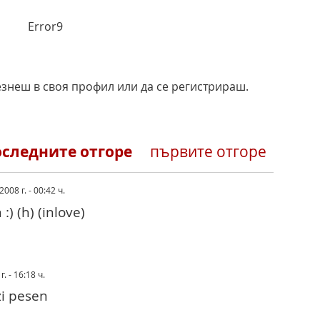
Error9
езнеш в своя профил или да се регистрираш.
оследните отгоре
първите отгоре
2008 г. - 00:42 ч.
:) (h) (inlove)
г. - 16:18 ч.
zi pesen