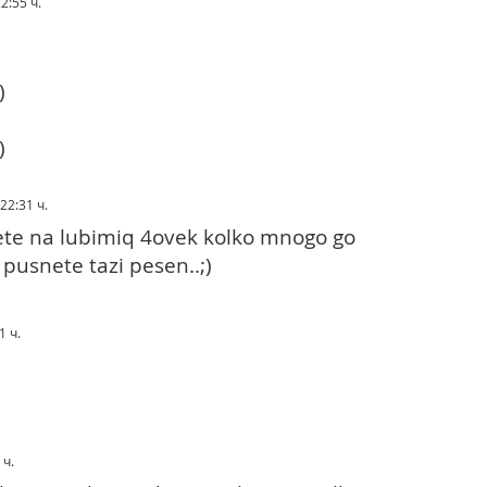
22:55 ч.
)
)
 22:31 ч.
ete na lubimiq 4ovek kolko mnogo go
pusnete tazi pesen..;)
1 ч.
 ч.