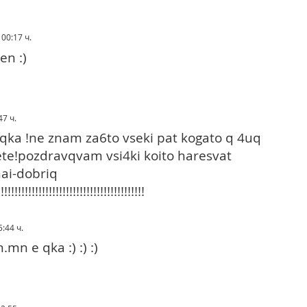
 00:17 ч.
en :)
47 ч.
qka !ne znam za6to vseki pat kogato q 4uq
te!pozdravqvam vsi4ki koito haresvat
ai-dobriq
!!!!!!!!!!!!!!!!!!!!!!!!!!!!!!!!!!!!!!!!!!!
5:44 ч.
mn e qka :) :) :)