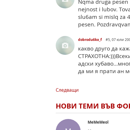
Nqma druga pesen ka
nejnost i lubov. Tov
slu6am si mislq za 
pesen. Pozdravqvam 
dobrodu6ko_f
#5
, 07 юли 2006
какво друго да каж
СТРАХОТНА:)))Всек
адски хубаво...мно
да ми я прати ан м
Следващи
НОВИ ТЕМИ ВЪВ Ф
MeMeMeol