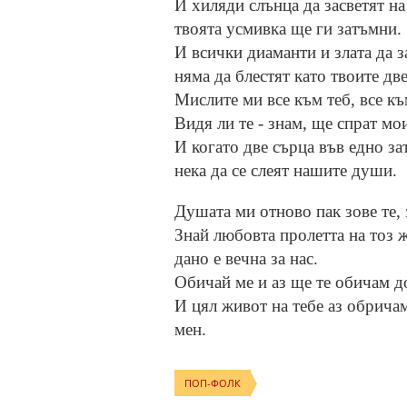
И хиляди слънца да засветят на
твоята усмивка ще ги затъмни.
И всички диаманти и злата да з
няма да блестят като твоите две
Мислите ми все към теб, все къ
Видя ли те - знам, ще спрат мо
И когато две сърца във едно за
нека да се слеят нашите души.
Душата ми отново пак зове те, 
Знай любовта пролетта на тоз ж
дано е вечна за нас.
Обичай ме и аз ще те обичам д
И цял живот на тебе аз обричам
мен.
ПОП-ФОЛК