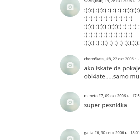
SAAB(Ivan)
#9
, 28 окт 2006 г. - 
:):):) :):):) :) :) :) :):):):):)
:) :) :) :) :) :) :) :) :) :)
:):):) :):):) :):):):) :) :) :) :
:) :) :) :) :) :) :) :) :) :)
:):):) :) :):) :) :) :) :):):):):
chere6kata_
#8
, 22 окт 2006 г. -
ako iskate da pokaj
obi4ate.....samo mu 
mimeto
#7
, 09 окт 2006 г. - 17:5
super pesni4ka
gallia
#6
, 30 септ 2006 г. - 18:01