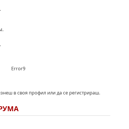
.
ы.
.
Error9
езнеш в своя профил или да се регистрираш.
ОРУМА