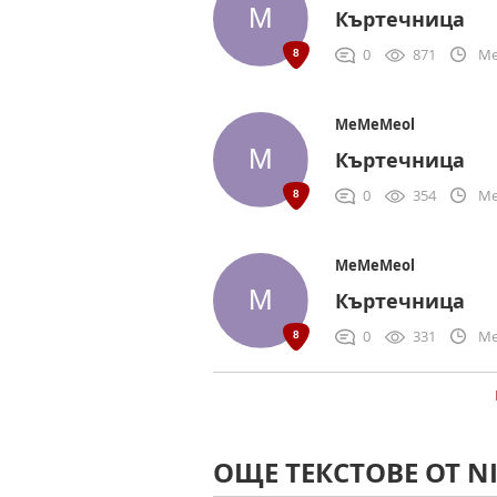
Къртечница
0
871
Me
MeMeMeol
Къртечница
0
354
Me
MeMeMeol
Къртечница
0
331
Me
ОЩЕ ТЕКСТОВЕ ОТ NI