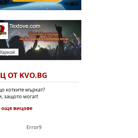
Ц ОТ KVO.BG
що котките мъркат?
и, защото могат!
 още вицове
Error9