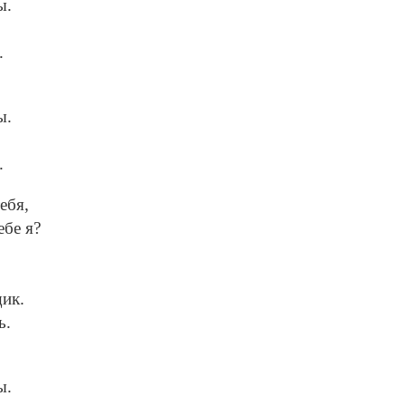
ы.
.
ы.
.
ебя,
ебе я?
щик.
ь.
ы.