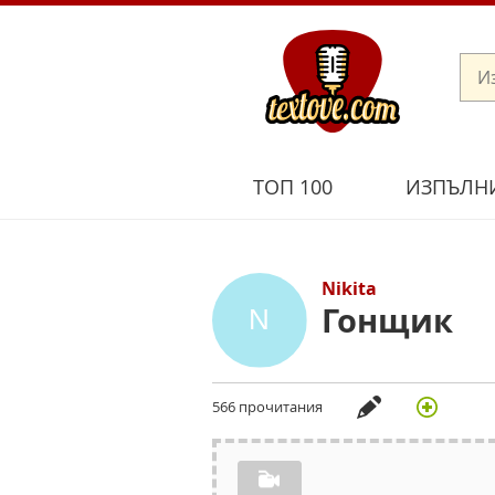
ТОП 100
ИЗПЪЛН
Nikita
Гонщик
566 прочитания