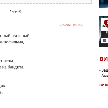
Error9
ДОБАВИ ПРЕВОД
енный, сильный,
 кинофильма,
ВИ
агнитом
 на бандита.
- За
- Ам
виж
щик.
ь.