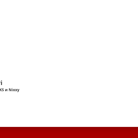
i
 KS и Nixxy