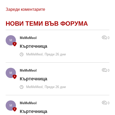
Зареди коментарите
НОВИ ТЕМИ ВЪВ ФОРУМА
MeMeMeol
0
Къртечница
MeMeMeol, Преди 26 дни
MeMeMeol
0
Къртечница
MeMeMeol, Преди 26 дни
MeMeMeol
0
Къртечница