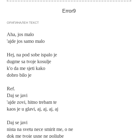
Error9
ОРИГИНАЛЕН ТЕКСТ
Aha, jos malo
'ajde jos samo malo
Hej, na pod sobe ispalo je
dugme sa tvoje kosulje
k'o da me sjeti kako
dobro bilo je
Ref.
Daj se javi
'ajde zovi, hitno trebam te
kaos je u glavi, aj, aj, aj, aj
Daj se javi
nista na svetu nece smirit me, o ne
dok me tvoje usne ne poljube