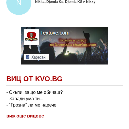
Nikita, Djomla Ks, Djomla KS и Nixxy
ВИЦ ОТ KVO.BG
- Скъпи, защо ме обичаш?
- Заради ума ти...
- "Грозна" ли ме нарече!
виж още вицове