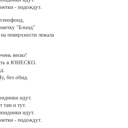
нетки - подождут.
 генофонд,
ометку "Блонд"
 на поверхности лежала
чень веско!
зять в ЮНЕСКО.
д.
у, без обид.
лондинки идут.
 там и тут.
блондинки идут.
нетки - подождут.