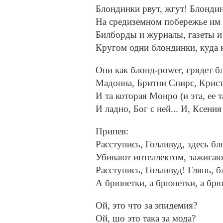
Блондинки рвут, жгут! Блондин
На средиземном побережье им 
Билборды и журналы, газеты и
Кругом одни блондинки, куда 
Они как блонд-power, грядет б
Мадонна, Бритни Спирс, Крист
И та которая Монро (и эта, ее та
И ладно, Бог с ней... И, Ксени
Припев:
Расступись, Голливуд, здесь б
Убивают интеллектом, зажигают
Расступись, Голливуд! Глянь, 
А брюнетки, а брюнетки, а брю
Ой, это что за эпидемия?
Ой, шо это така за мода?