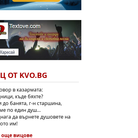
Ц ОТ KVO.BG
овор в казармата:
дници, къде бяхте?
и до банята, г-н старшина,
ме по един душ…
днага да върнете душовете на
ото им!
 още вицове