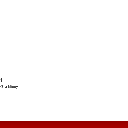
i
 KS и Nixxy