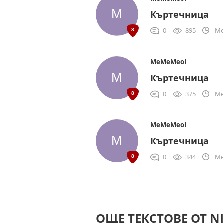
Къртечница
0
895
Me
MeMeMeol
Къртечница
0
375
Me
MeMeMeol
Къртечница
0
344
Me
ОЩЕ ТЕКСТОВЕ ОТ NI