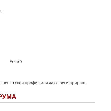
а.
Error9
езнеш в своя профил или да се регистрираш.
ОРУМА