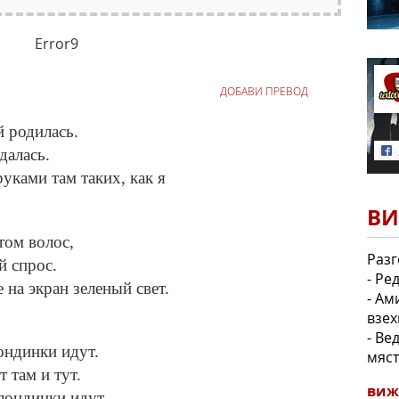
Error9
ДОБАВИ ПРЕВОД
й родилась.
далась.
руками там таких, как я
ВИ
том волос,
Разг
й спрос.
- Ре
е на экран зеленый свет.
- Ам
взех
- Ве
лондинки идут.
мяст
 там и тут.
виж
блондинки идут.