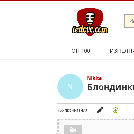
ТОП 100
ИЗПЪЛН
Nikita
Блондинк
756 прочитания