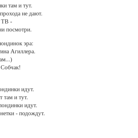
ки там и тут.
прохода не дают.
 ТВ -
ни посмотри.
лондинок эра:
ина Агиллера.
м...)
я Собчак!
лондинки идут.
 там и тут.
блондинки идут.
нетки - подождут.