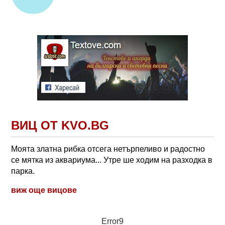
ВИЦ ОТ KVO.BG
Моята златна рибка отсега нетърпеливо и радостно
се мятка из аквариума... Утре ше ходим на разходка в
парка.
виж още вицове
Error9