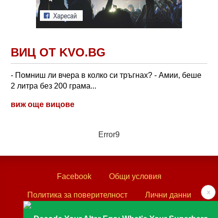
ВИЦ ОТ KVO.BG
- Помниш ли вчера в колко си тръгнах? - Амии, беше
2 литра без 200 грама...
виж още вицове
Error9
Facebook
Общи условия
x
Политика за поверителност
Лични данни
Контакти