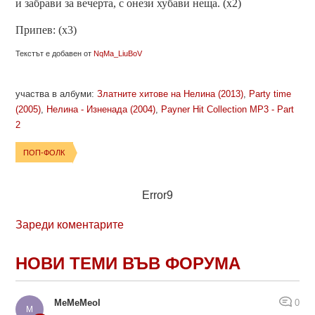
и забрави за вечерта, с онези хубави неща. (x2)
Припев: (x3)
Текстът е добавен от
NqMa_LiuBoV
участва в албуми:
Златните хитове на Нелина (2013)
,
Party time
(2005)
,
Нелина - Изненада (2004)
,
Payner Hit Collection MP3 - Part
2
ПОП-ФОЛК
Error9
Зареди коментарите
НОВИ ТЕМИ ВЪВ ФОРУМА
MeMeMeol
0