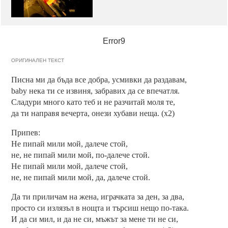
Error9
ОРИГИНАЛЕН ТЕКСТ
Писна ми да бъда все добра, усмивки да раздавам,
baby нека ти се извиня, забравих да се впечатля.
Сладури много като теб и не разчитай моля те,
да ти направя вечерта, онези хубави неща. (x2)
Припев:
Не пипай мили мой, далече стой,
не, не пипай мили мой, по-далече стой.
Не пипай мили мой, далече стой,
не, не пипай мили мой, да, далече стой.
Да ти приличам на жена, играчката за ден, за два,
просто си излязъл в нощта и търсиш нещо по-така.
И да си мил, и да не си, мъжът за мене ти не си,