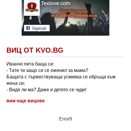
ВИЦ ОТ KVO.BG
Иванчо пита баща си:
- Тате ти защо си се оженил за мама?
Бащата с тържествуваща усмивка се обръща към
жена си:
- Видя ли ма? Даже и детето се чуди!
виж още вицове
Error9