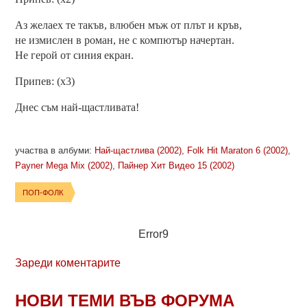
Аз желаех те такъв, влюбен мъж от плът и кръв,
не измислен в роман, не с компютър начертан.
Не герой от синия екран.
Припев: (х3)
Днес съм най-щастливата!
участва в албуми:
Най-щастлива (2002)
,
Folk Hit Maraton 6 (2002)
,
Payner Mega Mix (2002)
,
Пайнер Хит Видео 15 (2002)
ПОП-ФОЛК
Error9
Зареди коментарите
НОВИ ТЕМИ ВЪВ ФОРУМА