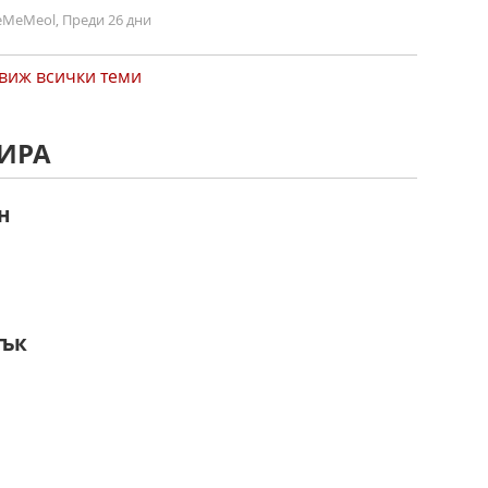
MeMeol, Преди 26 дни
виж всички теми
МИРА
н
дък