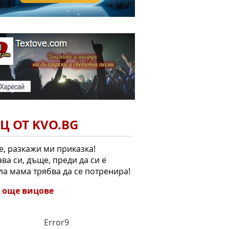
Ц ОТ KVO.BG
те, разкажи ми приказка!
ава си, дъще, преди да си е
а мама трябва да се потренира!
 още вицове
Error9