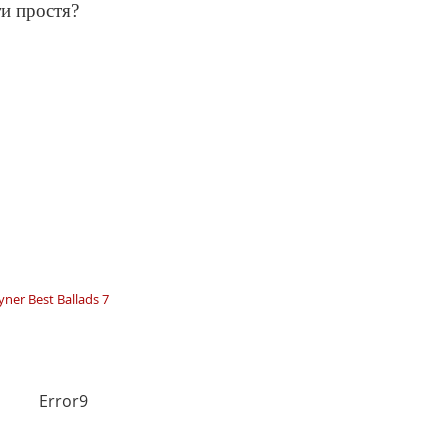
ти простя?
yner Best Ballads 7
Error9