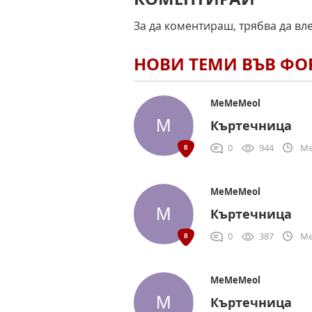
За да коментираш, трябва да вл
НОВИ ТЕМИ ВЪВ Ф
MeMeMeol
Къртечница
0
944
Me
MeMeMeol
Къртечница
0
387
Me
MeMeMeol
Къртечница