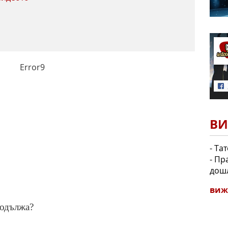
Error9
ВИ
- Та
- Пр
дошл
виж
родължа?