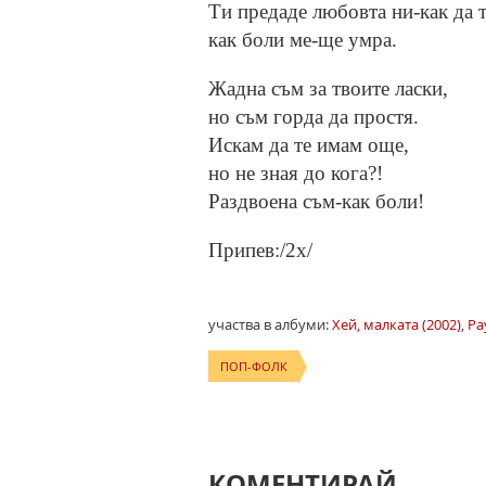
Ти предаде любовта ни-как да 
как боли ме-ще умра.
Жадна съм за твоите ласки,
но съм горда да простя.
Искам да те имам още,
но не зная до кога?!
Раздвоена съм-как боли!
Припев:/2x/
участва в албуми:
Хей, малката (2002)
,
Pa
ПОП-ФОЛК
КОМЕНТИРАЙ