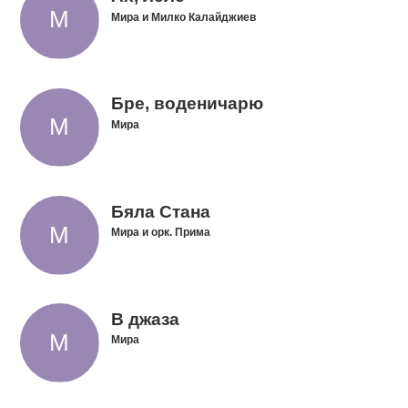
Мира и Милко Калайджиев
Бре, воденичарю
Мира
Бяла Стана
Мира и орк. Прима
В джаза
Мира