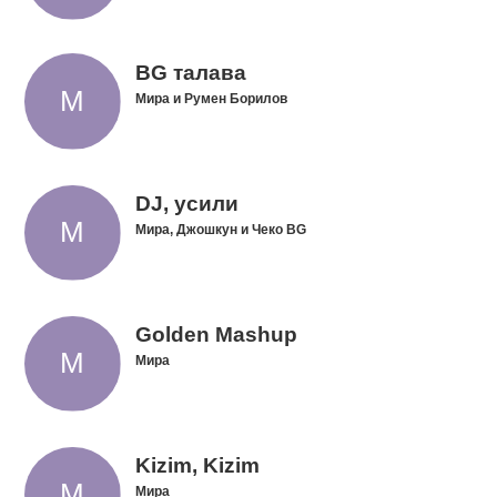
BG талава
Мира и Румен Борилов
DJ, усили
Мира, Джошкун и Чеко BG
Golden Mashup
Мира
Kizim, Kizim
Мира