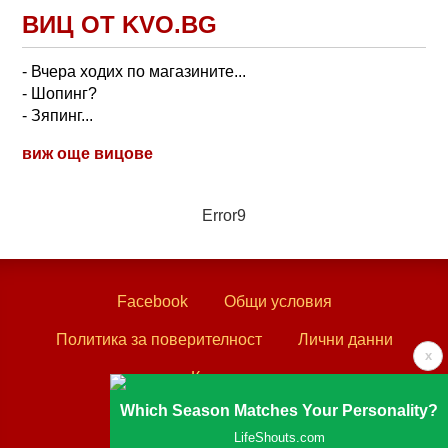
ВИЦ ОТ KVO.BG
- Вчера ходих по магазините...
- Шопинг?
- Зяпинг...
виж още вицове
Error9
Facebook
Общи условия
Политика за поверителност
Лични данни
x
Контакти
Which Season Matches Your Personality?
Textove.com © 2003 - 2026
LifeShouts.com