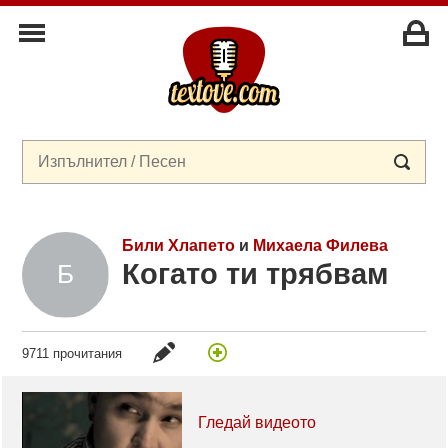
Били Хлапето
и
Михаела Филева
Когато ти трябвам
9711 прочитания
Гледай видеото