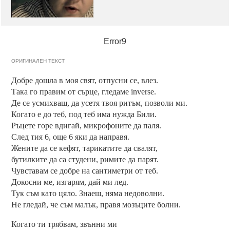
Error9
ОРИГИНАЛЕН ТЕКСТ
Добре дошла в моя свят, отпусни се, влез.
Така го правим от сърце, гледаме inverse.
Де се усмихваш, да усетя твоя ритъм, позволи ми.
Когато е до теб, под теб има нужда Били.
Ръцете горе вдигай, микрофоните да паля.
След тия 6, още 6 яки да направя.
Жените да се кефят, тарикатите да свалят,
бутилките да са студени, римите да парят.
Чувставам се добре на сантиметри от теб.
Докосни ме, изгарям, дай ми лед.
Тук съм като цяло. Знаеш, няма недоволни.
Не гледай, че съм малък, правя мозъците болни.
Когато ти трябвам, звънни ми