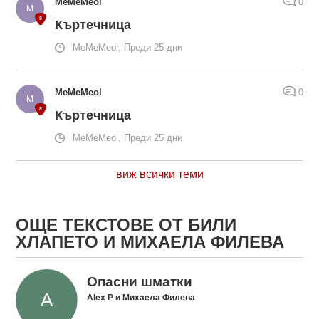
MeMeMeol
0
Къртечница
MeMeMeol, Преди 25 дни
MeMeMeol
0
Къртечница
MeMeMeol, Преди 25 дни
виж всички теми
ОЩЕ ТЕКСТОВЕ ОТ БИЛИ
ХЛАПЕТО И МИХАЕЛА ФИЛЕВА
Опасни шматки
Alex P и Михаела Филева