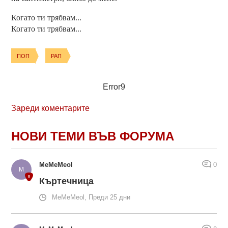
Когато ти трябвам...
Когато ти трябвам...
ПОП
РАП
Error9
Зареди коментарите
НОВИ ТЕМИ ВЪВ ФОРУМА
MeMeMeol
0
Къртечница
MeMeMeol, Преди 25 дни