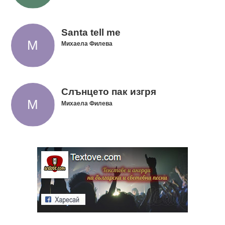
Santa tell me
Михаела Филева
Слънцето пак изгря
Михаела Филева