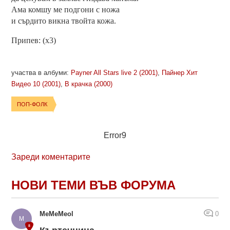
Ама комшу ме подгони с ножа
и сърдито викна твойта кожа.
Припев: (x3)
участва в албуми:
Payner All Stars live 2 (2001)
,
Пайнер Хит
Видео 10 (2001)
,
В крачка (2000)
ПОП-ФОЛК
Error9
Зареди коментарите
НОВИ ТЕМИ ВЪВ ФОРУМА
MeMeMeol
0