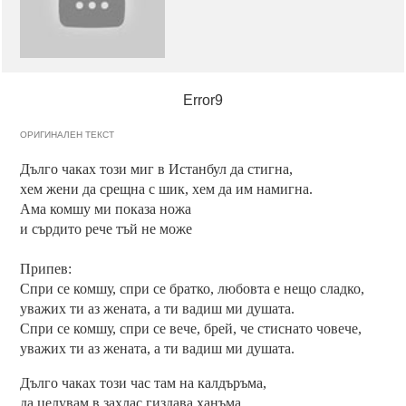
Error9
ОРИГИНАЛЕН ТЕКСТ
Дълго чаках този миг в Истанбул да стигна,
хем жени да срещна с шик, хем да им намигна.
Ама комшу ми показа ножа
и сърдито рече тъй не може
Припев:
Спри се комшу, спри се братко, любовта е нещо сладко,
уважих ти аз жената, а ти вадиш ми душата.
Спри се комшу, спри се вече, брей, че стиснато човече,
уважих ти аз жената, а ти вадиш ми душата.
Дълго чаках този час там на калдъръма,
да целувам в захлас гиздава ханъма.