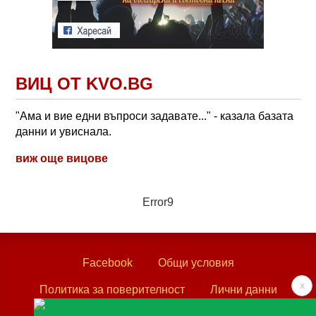
ВИЦ ОТ KVO.BG
"Ама и вие едни въпроси задавате..." - казала базата
данни и увиснала.
виж още вицове
Error9
Facebook
Общи условия
x
Политика за поверителност
Лични данни