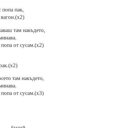
 попа пак,
 вагон.(x2)
наваш там накъдето,
минава.
 попа от сусам.(x2)
рак.(x2)
осето там накъдето,
минава.
 попа от сусам.(x3)
Error9