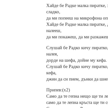
Хайде бе Радке малка пиратке, 
сладко,
да ми попееш на микрофона оп-
Хайде бе Радке малка пиратке,
налееш,
да ми покажеш, да ми разкажеш 
Слушай бе Радко кичу пиратко,
налея,
дорде на шефа, дойне му кефа.
Слушай бе Радко кичу пиратко
кефа,
джин да си пием, дънки да шие
Припев:(х2)
Само да те гепна нещо ще ти ле
само да те лепна кръста ще ти с