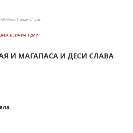
MeMeol, Преди 24 дни
виж всички теми
АЯ И МАГАПАСА И ДЕСИ СЛАВА
ала