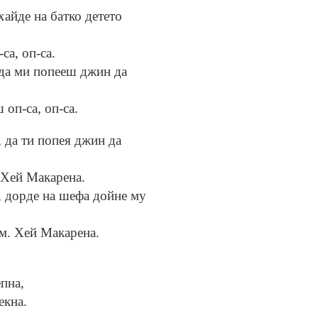
хайде на батко детето
са, оп-са.
 да ми попееш джин да
оп-са, оп-са.
 да ти попея джин да
 Хей Макарена.
, дорде на шефа дойне му
м. Хей Макарена.
пна,
екна.