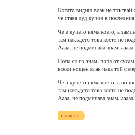
Когато видиш влак не тръгвай с
че става луд купон в последния
Че в купето няма което, а зами
там накъдето това което не под
Аааа, не подминава знам, ааааа,
Попа си го знам, попа от сусам
всеки нощен влак чака той с ме
Че в купето няма което, а по ш
там накъдето това което не под
Аааа, не подминава знам, ааааа,
ПОП-ФОЛК