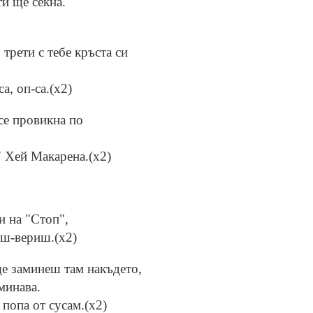
ти ще секна.
 трети с тебе кръста си
а, оп-са.(х2)
се провикна по
" Хей Макарена.(х2)
и на "Стоп",
ъш-вериш.(x2)
ще заминеш там накъдето,
минава.
 попа от сусам.(x2)