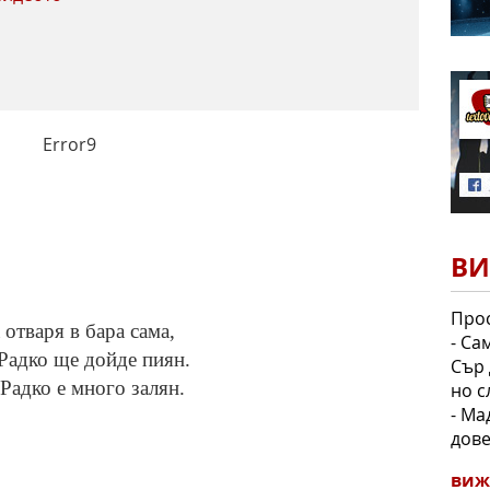
Error9
ВИ
Прос
 отваря в бара сама,
- Са
 Радко ще дойде пиян.
Сър 
Радко е много залян.
но с
- Ма
дове
виж