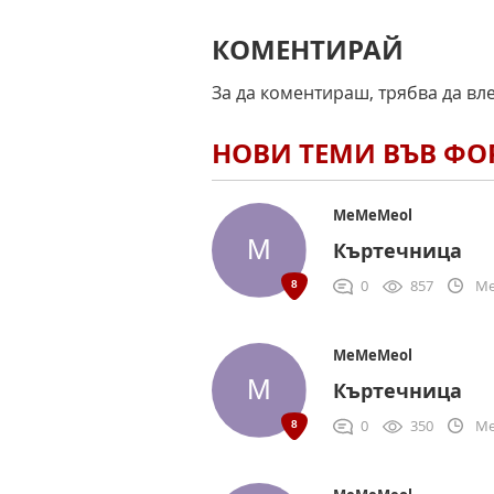
КОМЕНТИРАЙ
За да коментираш, трябва да вл
НОВИ ТЕМИ ВЪВ Ф
MeMeMeol
Къртечница
0
857
Me
MeMeMeol
Къртечница
0
350
Me