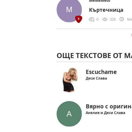
MeMeMeol
Къртечница
0
326
Me
ОЩЕ ТЕКСТОВЕ ОТ М
Escuchame
Деси Слава
Вярно с оригин
Анелия и Деси Слава