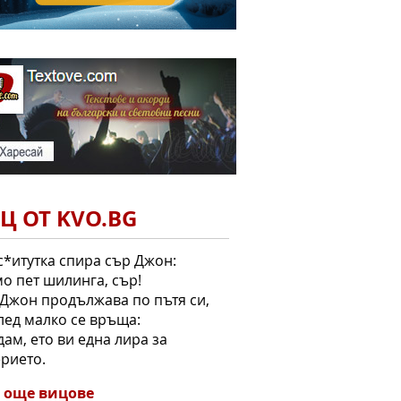
Ц ОТ KVO.BG
*итутка спира сър Джон:
мо пет шилинга, сър!
Джон продължава по пътя си,
лед малко се връща:
дам, ето ви една лира за
рието.
 още вицове