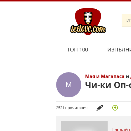
ТОП 100
ИЗПЪЛН
Мая и Магапаса
и
Чи-ки Оп-
2521 прочитания
Гледай 