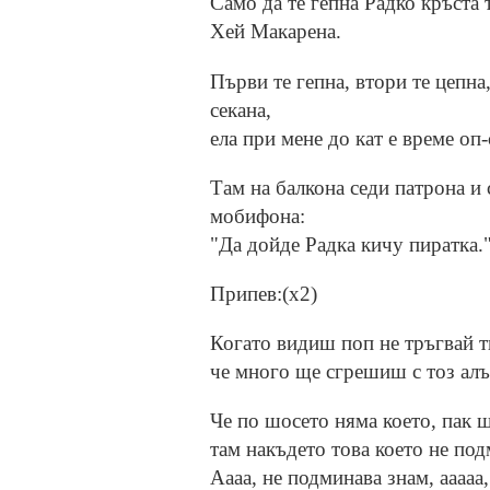
Само да те гепна Радко кръста 
Хей Макарена.
Първи те гепна, втори те цепна,
секана,
ела при мене до кат е време оп-с
Там на балкона седи патрона и 
мобифона:
"Да дойде Радка кичу пиратка.
Припев:(х2)
Когато видиш поп не тръгвай т
че много ще сгрешиш с тоз ал
Че по шосето няма което, пак 
там накъдето това което не под
Аааа, не подминава знам, ааааа,